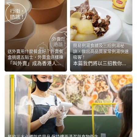
簡易例湯食譜及三招例湯秘
送外賣用什麼餐盒好？外賣餐
訣，做出高品質家常例湯快速
盒挑選五貼士，外賣盒這樣揀
吸客！
「叫外賣」成為香港人的新常態。餐廳大廚要做好外賣菜式之外，也要注意餐廳外賣時盛載食物的外賣盒，無論餐廳外賣自取或速遞，都要考慮如何將熱騰騰的外賣湯水與芡汁餸菜完好無缺送到客人面前，而首要審視的，正是你所選用外賣餐盒的質素，此篇將教你五招揀出環保又方便的餐...
本篇我們將以三招教你改革茶記的家常例湯，配以簡單例湯食譜及食材推介，讓大廚們做出高質「例湯」。
餐飲三大必備防疫用品 保持樓面清潔與食物衞生