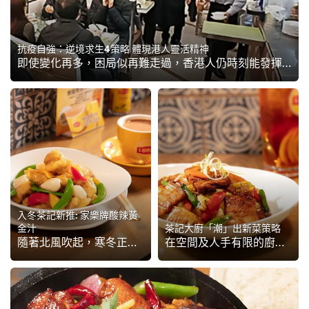
抗疫自強：逆境求生4策略 體現港人靈活精神
即使變化再多，困局似再難走過，香港人仍時刻能發揮最強的本土精神──靈活變通！面對疫情，香港人的飲食習慣可能已從根本作出改變的事實，身為自強不息的香港餐飲業界一份子，不妨參考以下提出的變革４策略，全方位提升戰鬥力！
入冬茶記新推: 家樂牌酸辣黃
金汁
茶記大廚「潮」出新菜策略
隨著北風吹起，寒冬正式到臨，要吸引食客入座，溫暖身心的菜式自不可少。辣菜是近年大受歡迎的暖心菜，但茶餐廳作為較家庭式食肆，口味適宜較為溫和，可簡單為常行菜式帶來變奏，加入辣味調味醬汁，烹煮成甜辣平衡的菜式，易入口又風味十足，成為冬日大熱的推介之選。
在空間及人手有限的廚房中，要炮製全新菜式實不容易。優質而有豐富層次感的現成辣醬，絕對能成為廚師們的好拍檔，能將雞煲、回鍋肉等經典茶記菜式，變身成風味十足的茶餐廳熱賣菜！