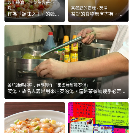
妙用蠔油 平凡菜餚變得不平
凡
茶餐廳的靈魂 - 芡湯
作為「調味之王」的蠔油，具「有味使之出，無味使之入」的功能，由醃肉、燘、炒到焗等都可以使用，並配合各式各樣的材料，能提升鮮味及菜餚光澤。此篇為大家分享妙用蠔油的小貼士，以及配搭宜忌，讓一般茶餐廳菜式即時提升出大菜風範！
茶記的食物應有盡有，中西合壁，看看餐牌隨時可以發現超過50種菜色，但製作這些菜色時，幾乎有一項東西，他們必定會用到的，這就是芡湯。今天請來入行超過30年的茶餐廳師傅權哥，為我們講解一下芡湯。
茶記師傅必睇：速學製作「家樂牌鮮雞芡湯」
芡湯，故名思義是用來埋芡的湯，這是茶餐廳幾乎必定用到的，因為不少茶餐廳的炒粉麵飯及小菜也需要用到芡湯埋芡，每次埋芡時，除了麵粉外，廚師也會因應菜式再加上不同的調味料，如加上蠔油，令埋芡後的芡汁更深色，看起來味道也會感覺濃一些。新一代茶記師傅講求快捷的後廚...