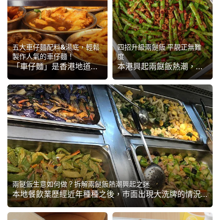
五大車仔麵配料&湯底，輕鬆
四招升級兩餸飯 平靚正無難
製作人氣的車仔麵！
度
「車仔麵」是香港地道美食，份量可多可少、配料選擇豐富、配搭靈活彈性、醬汁隨意加減，價錢全看所選組合，月頭食豪點，月尾慳家點，充份體現香港人特性，更重要是車仔麵味道濃郁、車仔麵配料豐富，簡單和暖心靈，難怪由50年代至今，受歡迎程度力久不衰。本篇就重溫一下車...
本港興起兩餸飯熱潮，若經營者們有意加入戰團，大可從調節熱門餸菜味道入手，然後設計更具吸引力菜式與食譜，提供食客更多選擇，並考慮如何以附送例湯提升競爭力。本篇就以「平」、「靚」、「正」為目標，協助大廚們開發極具潛力的兩餸飯巿場，並為廣大香港人帶來滋味美食。
兩餸飯生意如何做？拆解兩餸飯熱潮興起之迷
本地餐飲業歷經近年種種之後，巿面出現大洗牌的情況，除了大量充滿個性的小店紛紛湧現之外，有「庶民恩物」之稱的兩餸飯最近亦成巷成巿，不單各式小店都推出靈活多變的兩、三餸套餐，更出現兩餸飯專門店，位置亦不再局限於平民區，就連昔日的旅遊或商業區亦見踪影。到底是何...