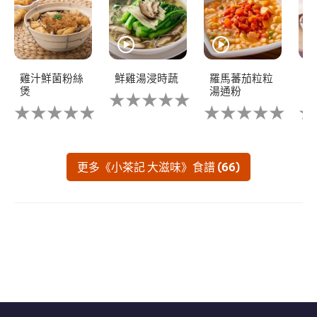
雞汁鮮菌粉絲
鮮雞湯浸時蔬
羅馬蕃茄粒粒
雜
煲
湯通粉
線
没
没
有
没
没
有
为
有
有
为
这
为
为
这
个
这
这
个
recipe
个
个
更多《小茶記 大滋味》食譜 (66)
recipe
提
recipe
rec
提
交
提
提
交
评
交
交
评
级
评
评
级
级
级