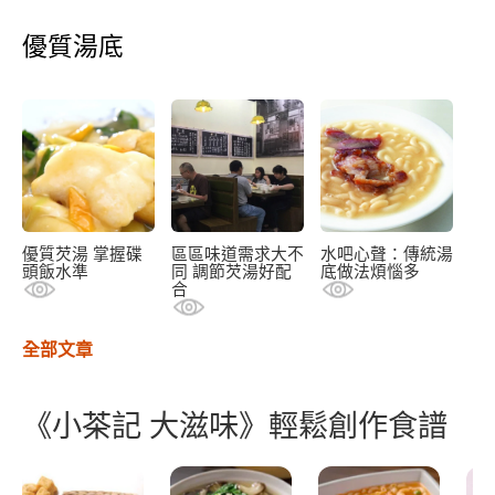
優質湯底
優質芡湯 掌握碟
區區味道需求大不
水吧心聲：傳統湯
頭飯水準
同 調節芡湯好配
底做法煩惱多
合
全部文章
《小茶記 大滋味》輕鬆創作食譜