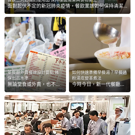
面對起伏不定的新冠肺炎疫情，餐飲業該如何保持清潔並維護食物衛生安全？餐廳數月以來都要不停調整，由人手、樓面佈置、到營運策略等都要一再變陣，唯獨是有三大防疫法寶：消毒液、隔離檔板、可重用口罩是由抗疫之初就變得重要，兼且繼續進化演化，甚至將會成為日後餐飲業營...
茶餐廳外賣餐牌設計要點 確
如何快速準備早餐湯？早餐通
保出品水準
粉湯底變革煮法
無論堂食或外賣，也不論是高級或是茶餐廳，食物品質永遠是客人選擇餐廳之首要條件，來到疫情嚴峻、大眾都叫外賣解決三餐之際，外賣美食質素更會成為餐廳這段時期的成敗關鍵！然而，並不是所有餐廳菜式都適合作為外賣推出，這次針對茶記美食有機會因外賣帶來的品質問題，為大...
今時今日，新一代餐廳必須與時並進，快速改革採納能慳成本、省時間、開湯份量易掌握的方案，開源節流! 尤其最近人流不穩定，準備早餐火腿通粉湯底時，要注意烹調快速、湯底份量容易用幾多開幾多的方法。很多茶記已率先變革使用專為茶餐廳設計的「港式忌廉雞湯粉」產品，滾...