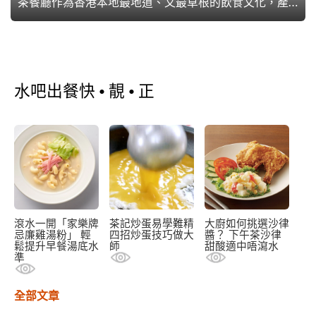
茶餐廳作為香港本地最地道、又最草根的飲食文化，產出許多別處找不到的港式美食，每一款都有其支持者。身為經營者，必須為自己餐廳尋找最吸引食客的招牌菜，以下就為大家細數茶記最強吸引力的菜式，助大家設計最強餐牌。
水吧出餐快 • 靚 • 正
滾水一開「家樂牌
茶記炒蛋易學難精
大廚如何挑選沙律
忌廉雞湯粉」 輕
四招炒蛋技巧做大
醬？ 下午茶沙律
鬆提升早餐湯底水
師
甜酸適中唔瀉水
準
全部文章