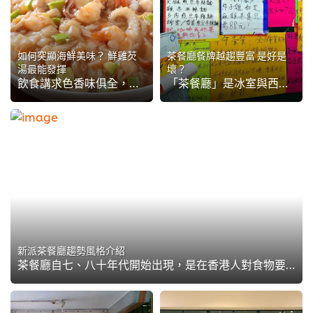
如何突顯海鮮美味？ 鮮雞芡
茶餐廳餐牌越趨豐富 是好是
湯最能發揮
壞？
飲食講求色香味俱全，鮮雞芡湯除了令食材味道提鮮外，更令芡汁色澤增添了一層金黃色的外觀，絕對滿足了廚師要求，這次將會介紹兩款使用鮮雞芡湯的茶餐廳菜色。
「茶餐廳」是冰室與西餐廳結合而成的香港獨有產物，以在七、八十年代時代轉變間，加強競爭力。昔日由飲品及簡單小食，陸續加入中式炒粉麵飯、小炒及西式煮炸菜式，全天候照顧大家胃口所需。但是否選擇越多，就一定越好？
新派茶餐廳趨勢風格介紹
茶餐廳自七、八十年代開始出現，是在香港人對食物要求越來越高的追求下，昔日簡單的「冰室」逐漸與西菜館的營運模式結合演變而成。近年經營者不單增加食物種類，就連環境亦慢慢「進化」，以配合不同消費者的需要。