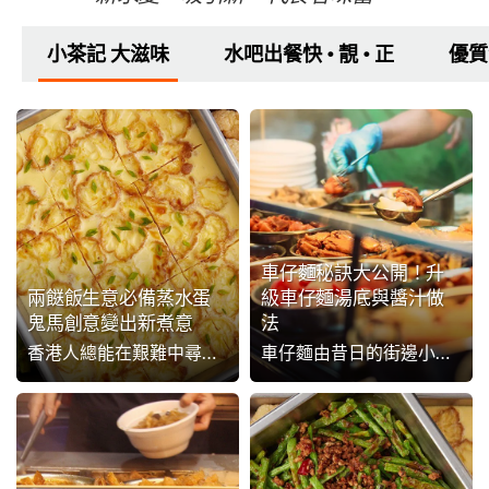
小茶記 大滋味
水吧出餐快 • 靚 • 正
優質
車仔麵秘訣大公開！升
兩餸飯生意必備蒸水蛋
級車仔麵湯底與醬汁做
鬼馬創意變出新煮意
法
香港人總能在艱難中尋找到生存之道，正如餐廳經營者亦能在巿道低迷之下，讓兩餸飯重臨大街小巷，以通明燈火與長龍陪伴大家度過多少個午、晚巿。看到大廚們孜孜不倦地為食客烹調飽肚又夠營養的經濟美食，本篇將會由芸芸餸盤中的蒸水蛋出發，助廚師們穩住味道、變出新意，一起...
車仔麵由昔日的街邊小販檔，走至今時今日成為小巿民日常美食，由門面、食物到衛生，車仔麵食譜都早已有所提升。但面對近年人氣急升的米線專門店，車仔麵店要提升競爭力，就需要再多下功夫。本篇就由車仔麵四大元素：車仔麵湯底、車仔麵配料、車仔麵粉條、車仔麵醬汁做法入手...