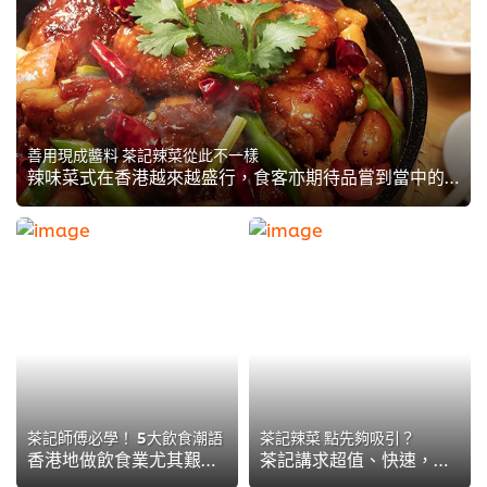
善用現成醬料 茶記辣菜從此不一樣
辣味菜式在香港越來越盛行，食客亦期待品嘗到當中的複雜度與層次，要求越來越高。茶餐廳雖然講求效率，炮製辣菜時亦不能馬虎，茶記大廚如何能快速烹調出色的辣味？不妨先由世界知名辣椒的個性開始了解吧！
茶記師傅必學！ 5大飲食潮語
茶記辣菜 點先夠吸引？
香港地做飲食業尤其艱難，租金貴、競爭多，若不能與時並進，只會被潮流所淘汰。因此，茶記老闆或師傅都要追得上飲食潮流，隨時扭轉餐廳形勢。以大為大家帶來五大飲食潮語，助你留住舊客人的心，同時開創新客源，讓生意節節上升，躍升成為新派茶記達人！
茶記講求超值、快速，但隨著香港人對飲食要求越來越高，茶餐廳餐牌亦要時時升級，給予客人新鮮感！辣菜近年於本地飲食界興起，由川菜至東南亞菜風味變化十足，為香港人帶來至愛的辛辣刺激味覺享受。茶記大廚不能執輸，馬上了解辣味種類與層次，提升辣菜吸引度！