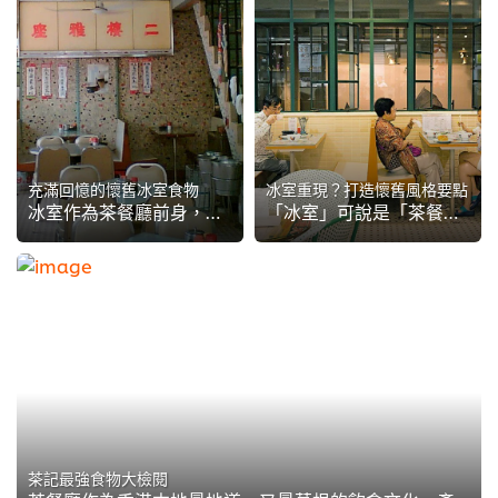
充滿回憶的懷舊冰室食物
冰室重現？打造懷舊風格要點
冰室作為茶餐廳前身，雖然所供應的食物相對簡單，但卻極具時代氣色。部分食物一直保留至今天的茶餐廳之中，有些卻悄悄地消失了，這次讓擁有二十多年經驗的茶餐廳水吧師傅，為我們解構一下各款令人懷念的冰室美食。
「冰室」可說是「茶餐廳」的前身，是殖民年代的重要產物。雖然在八十年代，冰室隨著茶餐廳的出現而漸漸式微，但近十年卻有回歸之勢，開始出現走懷舊冰室風格的餐廳。要營造如此風格有何要點？以下逐一為大家拆解。
茶記最強食物大檢閱