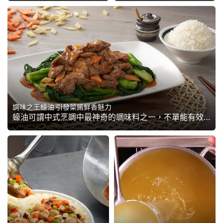
調味之王蠔油 引發菜餚鮮香魅力
蠔油可謂中式烹調中最神奇的調味料之一，不單能有效入味、增色，而且非常百搭，更最重要是能誘發鮮味，讓菜式瞬間爆發鮮香魅力。如此具有畫龍點睛威力的基礎調味料，給茶記大廚們在有限的廚房空間中，發揮超水準的機會，難怪一向有調味之王的美譽。