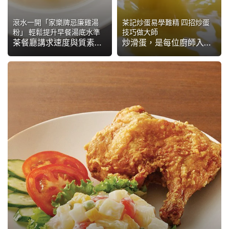
滾水一開「家樂牌忌廉雞湯
茶記炒蛋易學難精 四招炒蛋
粉」 輕鬆提升早餐湯底水準
技巧做大師
茶餐廳講求速度與質素並行，輕鬆提升早餐湯底的全新方法已經出現，師傅們是時候改革備湯方法，有效為茶餐廳開源節流！
炒滑蛋，是每位廚師入行必經的「惡夢」，亦是見證經驗與才華的黃金技藝。這種易學難精的入門級技術，由茶記冰室、文青咖啡店、到高級中、西、日餐廳都派上用場，而且越來越受重視。這次讓我們分享四大炒蛋技巧，廚師們請把這四招好好袋穩，再多加練習，有望成為一代炒蛋王！