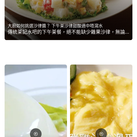
大廚如何挑選沙律醬？ 下午茶沙律甜酸適中唔瀉水
傳統茶記水吧的下午茶餐，絕不能缺少雜果沙律，無論是併雞脾、炸豬扒、或是公司治，都必然榜上有名。食客口味要求高，沙律出品亦會影響顧客會否再來光顧。但餐廳該如何挑選沙律醬？本篇彙整食客心聲與水吧痛點，教大廚檢視沙律醬應用方式，尋找最推介沙律醬，挑選最佳沙律醬...