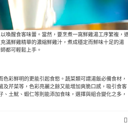
，以喚醒食客味蕾。當然，要烹煮一窩鮮雞湯工序繁複，
入充滿鮮雞精華的濃縮鮮雞汁，煮成穩定而鮮味十足的湯
廚師都可輕鬆上手。
而色彩鮮明的更能引起食慾。蔬菜類可謂湯飯必備食材，
菌及芹菜等，色彩亮麗之餘又能增加爽脆口感，吸引食客
仔、土魷、蝦仁等則能添加食味，選擇與組合變化之多，