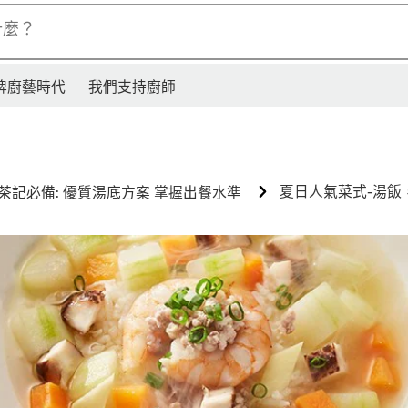
什麼？
牌廚藝時代
我們支持廚師
夏日人氣菜式-湯飯
茶記必備: 優質湯底方案 掌握出餐水準