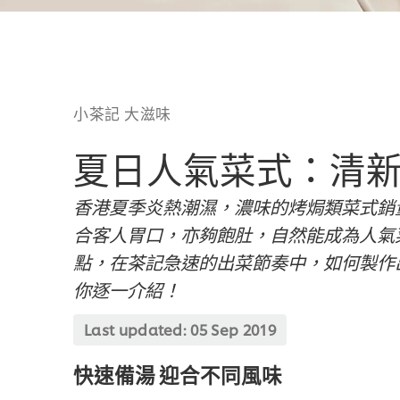
小茶記 大滋味
夏日人氣菜式：清
香港夏季炎熱潮濕，濃味的烤焗類菜式銷
合客人胃口，亦夠飽肚，自然能成為人氣
點，在茶記急速的出菜節奏中，如何製作
你逐一介紹！
Last updated:
05 Sep 2019
快速備湯 迎合不同風味