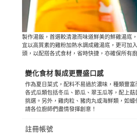
製作湯飯，首選較清澈而味道鮮美的鮮雞湯底
宜以高質素的雞粉加熱水調成雞湯底，更可加
頭，以配搭各式食材，省時快捷，亦確保所有
變化食材 製成更豐盛口感
作為夏日菜式，配料不易過於濃味，種類豐富
各式瓜類包括冬瓜、節瓜、翠玉瓜等，配上菇
挑選。另外，雞肉粒、豬肉丸或海鮮類，如蠔
請各位廚師們盡情發揮創意！
註冊帳號