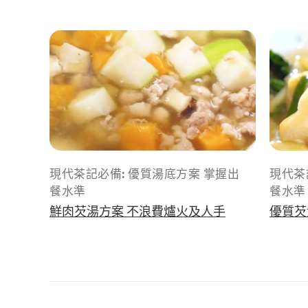
交
评
级
現代茶記必備: 優質湯底方案 掌握出
現代茶
餐水準
餐水準
鮮肉芡湯方案 不浪費爐火及人手
優質芡