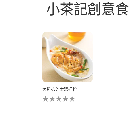
小茶記創意
烤雞扒芝士湯通粉
没
有
为
这
个
recipe
提