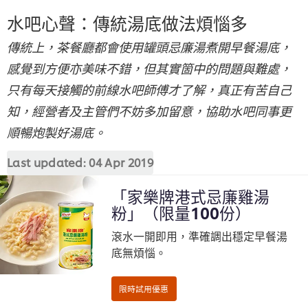
水吧心聲：傳統湯底做法煩惱多
傳統上，茶餐廳都會使用罐頭忌廉湯煮開早餐湯底，
感覺到方便亦美味不錯，但其實箇中的問題與難處，
只有每天接觸的前線水吧師傅才了解，真正有苦自己
知，經營者及主管們不妨多加留意，協助水吧同事更
順暢炮製好湯底。
Last updated:
04 Apr 2019
「家樂牌港式忌廉雞湯
粉」（限量100份）
滾水一開即用，準確調出穩定早餐湯
底無煩惱。