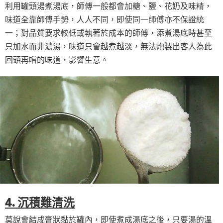
利用罐頭湯煮湯底，師傅一般都會加糖、鹽、花奶及味精，
味道全靠師傅手勢，人人不同，即使同一師傅亦不保證統
一；對品質要求較低或執著於成本的師傅，添煮湯底時甚至
只加水而非濃湯，味道只會越煮越淡，無法炮製出客人為此
回頭再嚐的味道，影響生意。
4. 沉積難清洗
莫說會結成膏狀黏於罐內，即使煮成湯底之後，只要湯的溫