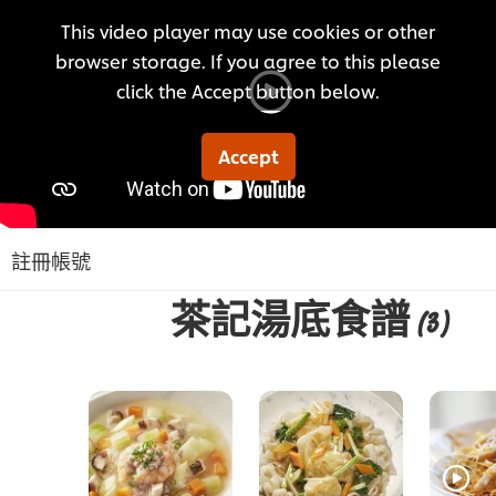
This video player may use cookies or other
browser storage. If you agree to this please
click the Accept button below.
Accept
註冊帳號
茶記湯底食譜
(3)