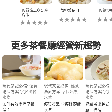
肉鬆節瓜冬菇粒
魚柳菜遠河
肉絲炒
湯飯
没
没
没
有
有
有
为
为
为
这
这
这
个
个
个
recipe
recipe
recipe
提
提
更多茶餐廳經營新趨勢
提
交
交
交
评
评
评
级
级
级
現代茶記必備: 優質
現代茶記必備: 優質
現代茶記必備: 優
湯底方案 掌握出餐
湯底方案 掌握出餐
湯底方案 掌握出餐
水準
水準
水準
如何有效率備早餐
優質芡湯 掌握碟頭飯
輕鬆煮出越式湯 茶
湯？
水準
廳一樣得