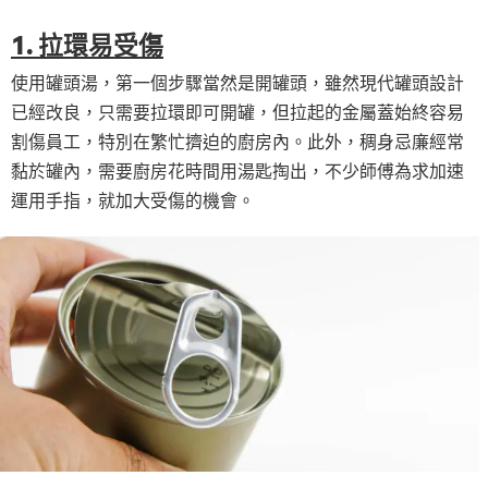
1. 拉環易受傷
使用罐頭湯，第一個步驟當然是開罐頭，雖然現代罐頭設計
已經改良，只需要拉環即可開罐，但拉起的金屬蓋始終容易
割傷員工，特別在繁忙擠迫的廚房內。此外，稠身忌廉經常
黏於罐內，需要廚房花時間用湯匙掏出，不少師傅為求加速
運用手指，就加大受傷的機會。
限時試用優惠