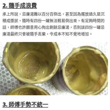
2. 隨手成浪費
承上所說，忌廉湯難以百分百倒出，甚至因為擺放過久是沉
積成漿狀，隨時有四份一罐無法輕易倒出來。有足夠時間的
話，師傅也許願意用心掏出剩餘忌廉湯，否則該四份一罐忌
廉湯最終只會被隨手丟棄，令成本不知不覺地增加。
3. 師傅手勢不統一