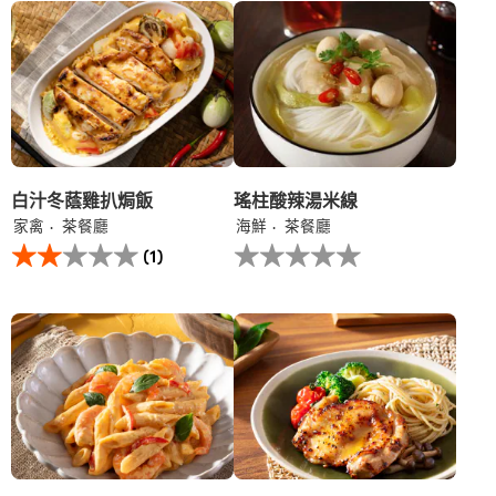
个
个
评
recipe
recipe
分
提
提
为
交
交
3。
评
评
级
级
白汁冬蔭雞扒焗飯
瑤柱酸辣湯米線
家禽
茶餐廳
海鮮
茶餐廳
此
没
(1)
白
有
汁
为
冬
这
蔭
个
雞
recipe
扒
提
焗
交
飯
评
的
级
平
均
评