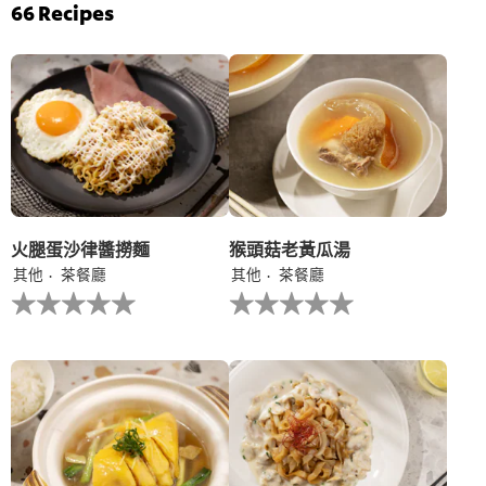
评
菠
66
Recipes
分
菜
为
雞
4.7，
茸
共
伴
5
意
分，
大
评
利
分
陳
为
年
3。
白
蘭
地
火腿蛋沙律醬撈麵
猴頭菇老黃瓜湯
汁
其他
茶餐廳
其他
茶餐廳
的
没
没
平
有
有
均
为
为
评
这
这
分
个
个
为
recipe
recipe
5.0，
提
提
共
交
交
5
评
评
分，
级
级
评