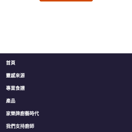
分
交
交
为
评
评
2。
级
级
首頁
靈感來源
專業食譜
產品
家樂牌廚藝時代
我們支持廚師