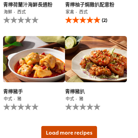
分
青檸荷蘭汁海鮮長通粉
青檸柚子焗雞扒配意粉
为
海鮮
西式
家禽
西式
2.0，
没
此
共
(2)
有
青
5
为
檸
分，
这
柚
评
个
子
分
recipe
焗
为
提
雞
1。
交
扒
评
配
级
意
粉
的
平
均
青檸豬手
青檸豬扒
评
中式
豬
中式
豬
分
没
没
为
有
有
5.0，
为
为
共
这
这
5
个
个
分，
recipe
recipe
Load more recipes
评
提
提