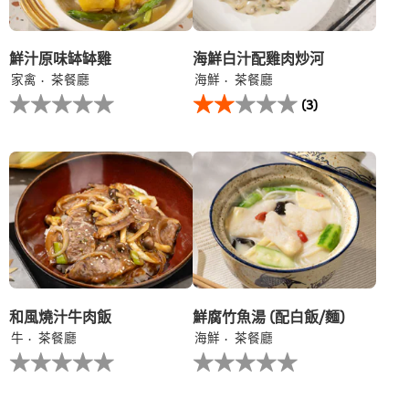
分
为
1。
鮮汁原味缽缽雞
海鮮白汁配雞肉炒河
家禽
茶餐廳
海鮮
茶餐廳
没
此
(3)
有
海
为
鮮
这
白
个
汁
recipe
配
提
雞
交
肉
评
炒
级
河
的
平
均
评
和風燒汁牛肉飯
鮮腐竹魚湯 (配白飯/麵)
分
牛
茶餐廳
海鮮
茶餐廳
为
没
没
2.0，
有
有
共
为
为
5
这
这
分，