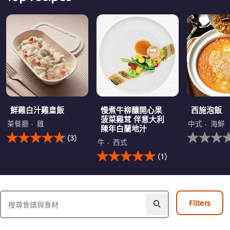
鮮雞白汁雞皇飯
慢煮牛柳釀開心果
西施泡飯
菠菜雞茸 伴意大利
茶餐廳
雞
中式
海鮮
陳年白蘭地汁
此
没
(3)
鮮
有
牛
西式
雞
此
为
(1)
白
慢
这
汁
煮
个
雞
牛
recipe
皇
柳
提
飯
釀
交
Filters
的
開
评
平
心
级
均
果