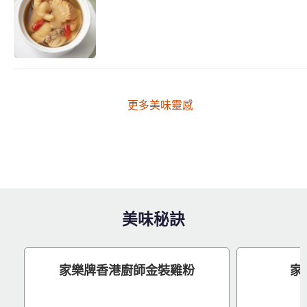
更多美味靈感
美味秘訣
家樂牌香港廚師金裝雞粉
家