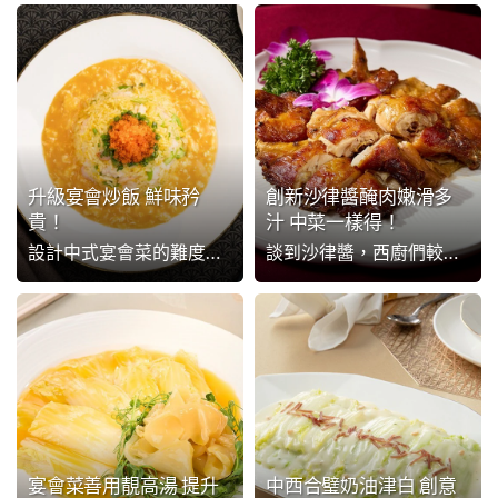
升級宴會炒飯 鮮味矜
創新沙律醬醃肉嫩滑多
貴！
汁 中菜一樣得！
設計中式宴會菜的難度之處，在於需要賣相矜貴，又能同時大量出餐，最好還能帶給赴宴客人驚喜，才不失禮主人家。談到最新的【未來菜單】，「聯合利華飲食策劃」聯合全球250位專業主廚創造食譜，當中不少都追求跨國界滋味！這元素如何能應用到現今的中式宴會菜中呢？
談到沙律醬，西廚們較多會用於冷盤，中菜則常用於炒成沙拉骨一類經典菜式，但其實沙律醬還有個隱藏功能，讓它成為肉類好拍檔，方便炮製宴席菜式，快快學起來吧！
宴會菜善用靚高湯 提升
中西合璧奶油津白 創意