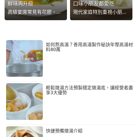
鮮味再升級
口味小朋友都愛吃
高級宴席常見有花膠、海參及鮑魚等上等食材，其中不少雖然食材價高，但本身味道卻並不豐富，需要靠大廚巧手技藝，並配以其他食材帶出味道層次。此時，高湯就成為了提升菜式底味的精髓，當起大廚們的好幫手。
現代家庭特別重視小朋友的健康，飲食均衡至關重要，然而，孩童一般不愛吃蔬菜的問題仍然嚴重，因此，若能炮製出一款入口香滑，同時清新鮮甜的鮮蔬菜式，自然會成為家庭食客餐桌上的熱門之選！本篇就以中西合璧之法，讓經典的家庭菜式變成新派口味，吸引年輕家庭享用。
如何熬高湯？善用高湯製作秘訣年慳高湯材
料80萬
輕鬆燉湯方法預製穩定燉湯底，讓經營者盡
享3大優勢
快捷預備燉湯介紹