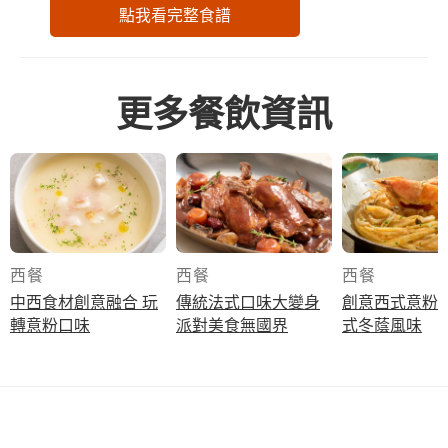
點我看完整食譜
更多餐飲資訊
西餐
西餐
西餐
中西食材創意融合 玩
傳統法式口味大變身
創意西式意粉 
轉意粉口味
派對美食無國界
式冬蔭風味