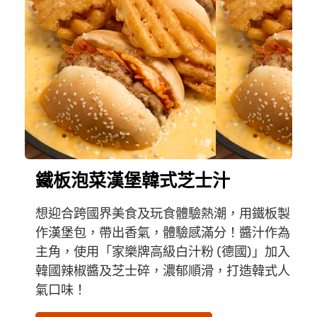
鐵板泡菜漢堡​韓式芝士汁​
想迎合跨國界美食及玩食體驗熱潮，用鐵板製
作漢堡包，帶出香氣，體驗感滿分！醬汁作為
主角，使用「家樂牌高級白汁粉 (德國)」加入
韓國辣椒醬及芝士碎，濃郁順滑，打造韓式人
氣口味！