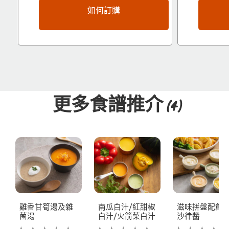
如何訂購
更多食譜推介
(4)
雞香甘筍湯及雜
南瓜白汁/紅甜椒
滋味拼盤配創
菌湯
白汁/火箭菜白汁
沙律醬
没
没
没