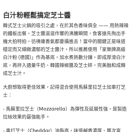
白汁粉輕鬆搞定芝士醬
韓式芝士火鍋的吸引之處，在於其色香味俱全 —— 用熱辣辣
的鐵板出餐，芝士醬滋滋作響的沸騰瞬間，食客搶先掏出手
機大拍特拍，彷彿連香氣都要攝進去！當中的關鍵正是味道
穩定而又細緻濃郁的芝士醬汁，所以推薦使用「家樂牌高級
白汁粉 (德國)」作為基底，加水煮熱數分鐘，即成厚滑白汁
底，再拌入適量牛奶、韓國辣椒醬及芝士碎，完美融和成韓
成芝士汁。
大廚想取得更佳效果，記得混合使用馬蘇里拉芝士加車打芝
士：
- 馬蘇里拉芝士（Mozzarella）為彈性及延展性強，是製造
拉絲效果的最強能手。
- 車打芝士（Cheddar）油脂高，味道鹹香濃厚、層次富