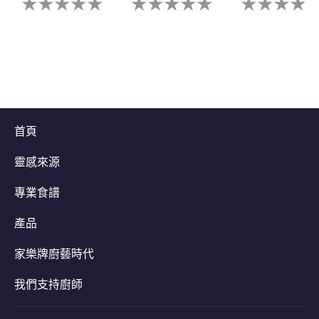
有
有
有
为
为
为
这
这
这
个
个
个
recipe
recipe
recipe
提
提
提
交
交
交
评
评
评
级
级
级
首頁
靈感來源
專業食譜
產品
家樂牌廚藝時代
我們支持廚師