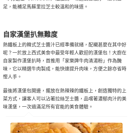
足，能補足馬蘇里拉芝士較溫和的味道。
自家漢堡扒無難度
熱鐵板上的韓式芝士醬汁已經準備就緒，配襯甚麼在其中好
呢？一於放上西式美食中最受年輕人歡迎的漢堡包！大廚在
自家製作漢堡扒時，首推用「家樂牌牛肉清湯粉」作為醃
味，它以精選牛肉製成，能快速提升肉味，方便之餘亦省時
慳人手。
最後將漢堡包開邊，擺放在熱辣辣的鐵板上，創造獨特的上
菜方式，讓客人可以沾著拉絲芝士醬，品嚐著濃郁肉汁的美
味漢堡，一次過滿足所有官能的美食體驗。