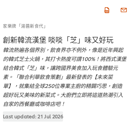
即按賺積分
家樂牌「湯醬新食代」
創新韓流漢堡 啖啖「芝」味又好玩
韓流熱遍各個界別，飲食界亦不例外，像是近年興起
的韓式芝士火鍋，其打卡熱度可謂100%！將西式漢堡
結合韓式「芝」味，讓跨國界美食加入玩食體驗元
素。「聯合利華飲食策劃」最新發表的【未來菜
單】，就集結全球250位專業主廚的精闢巧思，創造
超好玩又美味的新菜式。大廚們立即將這道熱潮引入
自家的西餐廳或咖啡店吧！
Last updated:
21 Jul 2026