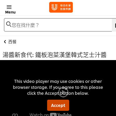
Menu
您在找什麼？
西餐
湯醬新食代: 鐵板泡菜漢堡​韓式芝士汁醬
This video player may use cookies or other
browser storage. If you agree to this please
click the Accept button below.
Accept