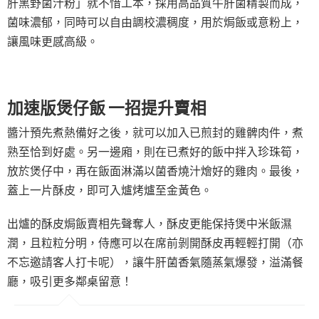
肝黑野菌汁粉」就不惜工本，採用高品質牛肝菌精製而成，
菌味濃郁，同時可以自由調校濃稠度，用於焗飯或意粉上，
讓風味更感高級。
加速版煲仔飯 一招提升賣相
醬汁預先煮熱備好之後，就可以加入已煎封的雞髀肉件，煮
熟至恰到好處。另一邊廂，則在已煮好的飯中拌入珍珠筍，
放於煲仔中，再在飯面淋滿以菌香燒汁燴好的雞肉。最後，
蓋上一片酥皮，即可入爐烤爐至金黃色。
出爐的酥皮焗飯賣相先聲奪人，酥皮更能保持煲中米飯濕
潤，且粒粒分明，侍應可以在席前剝開酥皮再輕輕打開（亦
不忘邀請客人打卡呢），讓牛肝菌香氣隨蒸氣爆發，溢滿餐
廳，吸引更多鄰桌留意！