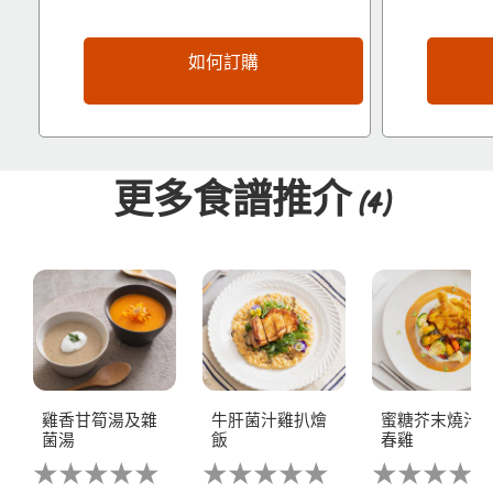
如何訂購
更多食譜推介
(4)
雞香甘筍湯及雜
牛肝菌汁雞扒燴
蜜糖芥末燒汁
菌湯
飯
春雞
没
没
没
有
有
有