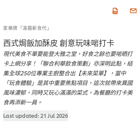
即按賺積分
家樂牌「湯醬新食代」
西式焗飯加酥皮 創意玩味啱打卡
現代美食不單要能登大雅之堂，好食之餘也要啱晒打
卡上網分享！「聯合利華飲食策劃」亦深明此點，結
集全球250位專業主廚整合出【未來菜單】，當中
「玩食體驗」是其中重要焦點項目，這次就帶來異國
風味濃郁，同時又玩心滿滿的菜式，為餐廳的打卡美
食再添新一員。
Last updated:
21 Jul 2026