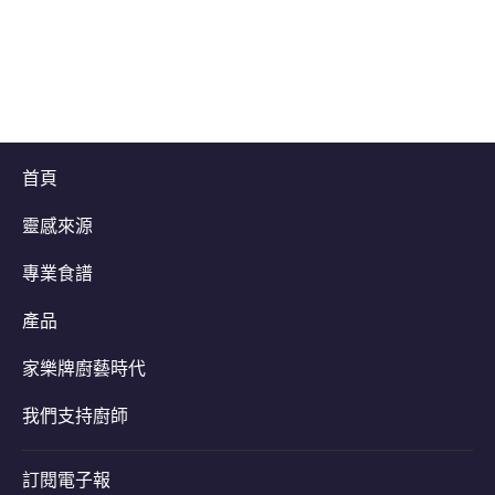
为
为
为
这
这
这
个
个
个
recipe
recipe
recipe
提
提
提
交
交
交
评
评
评
级
级
级
首頁
靈感來源
專業食譜
產品
家樂牌廚藝時代
我們支持廚師
訂閱電子報