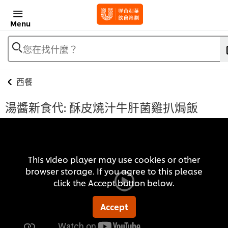
Menu
您在找什麼？
西餐
湯醬新食代: 酥皮燒汁牛肝菌雞扒焗飯
This video player may use cookies or other
browser storage. If you agree to this please
click the Accept button below.
Accept