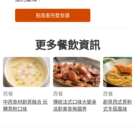
點我看完整食譜
更多餐飲資訊
西餐
西餐
西餐
中西食材創意融合 玩
傳統法式口味大變身
創意西式意粉 
轉意粉口味
派對美食無國界
式冬蔭風味