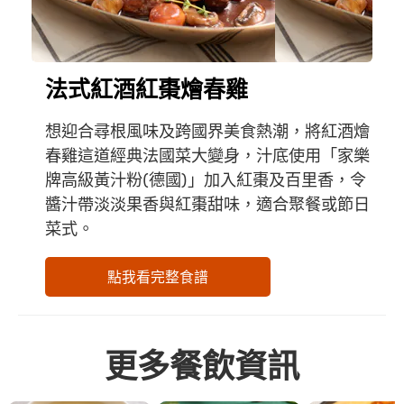
法式紅酒紅棗燴春雞
想迎合尋根風味及跨國界美食熱潮，將紅酒燴
春雞這道經典法國菜大變身，汁底使用「家樂
牌高級黃汁粉(德國)」加入紅棗及百里香，令
醬汁帶淡淡果香與紅棗甜味，適合聚餐或節日
菜式。
點我看完整食譜
更多餐飲資訊