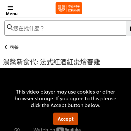
Menu
您在找什麼？
西餐
湯醬新食代: 法式紅酒紅棗燴春雞
This video player may use cookies or other
browser storage. If you agree to this please
click the Accept button below.
Accept