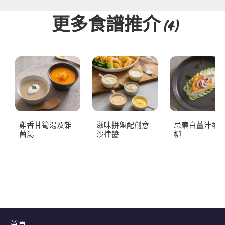
更多食譜推介
(4)
雞香甘筍湯及雜
滋味拼盤配創意
忌廉白薑汁配
菌湯
沙律醬
柳
首頁