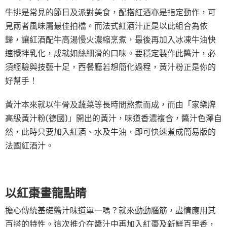
牛排是常見的節日及派對美食，配搭紅酒亦是指定動作，可
見兩者風味屬最佳拍檔。而法式紅酒汁正是以此組合為依
歸，讓紅酒配牛高湯慢火濃縮烹煮，最後再加入冰凍牛油快
速攪拌乳化，成就如絲細滑的口味。要穩定製作此醬汁，必
須經驗與技藝十足，西餐廳若想簡化過程，黃汁粉正是你的
好幫手！
黃汁本來就以牛骨及蔬菜等長時間熬煮而成，而由「家樂牌
高級黃汁粉(德國)」開出的黃汁，味道香濃複合，醬汁色澤自
然，此時只要加入紅酒、水及牛油，即可快速煮成簡易版的
法國紅酒汁。
以紅棗畫龍點睛
擔心傳統基礎醬汁味道單一嗎？就來動動腦筋，盡情應用其
百搭的特性。這次推介在醬汁中再加入紅棗及新鮮百里香，