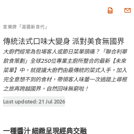
即按賺積分
家樂牌「湯醬新食代」
傳統法式口味大變身 派對美食無國界
大廚們經常為包場客人或節日菜單頭痛？「聯合利華
飲食策劃」全球250位專業主廚所整合的最新【未來
菜單】中，就提議大廚們由最傳統的菜式入手，加入
完全意想不到的食材，帶領客人味蕾一次過踏上尋根
之旅再跨越國界，自然回味無窮啦！
Last updated:
21 Jul 2026
一種醬汁 細緻呈現經典交融