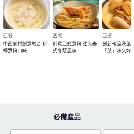
西餐
西餐
西餐
中西食材創意融合 玩
創意西式意粉 注入泰
創新韓流漢堡 
轉意粉口味
式冬蔭風味
「芝」味又好
必備產品