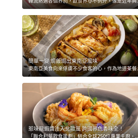
韓流熱遍各個界別，飲食界亦不例外，像是近年興起的韓式芝士火鍋，其打卡熱度可謂10
簡單一變 焗飯焗出東南亞風味
東南亞美食向來俘虜不少食客的心，作為地道茶餐廳亦特別為菜式加入創意元素，融合
惹味龍蝦醬注入北歐風 跨國界色香味全！
「聯合利華飲食策劃」結合全球250位專業主廚，整合出最新的【未來菜單】，其中一項重要元素，是創造出跨國界美食。Fusion這元素早已風行多時，中西合壁菜式亦不乏，如何能在云云跨