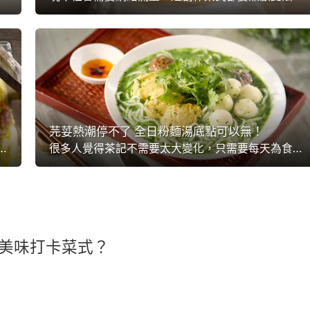
芫荽熱潮停不了 全日粉麵湯底點可以無！
尋根故事顯得更豐富。也難怪結合了全球250位專業主廚的「聯合利華飲食策劃」，會將「尋根風味」視為【未來菜單】的一項重要元素。這次甚至帶大家讓「根」生出創意，這才是意想不到的美...
很多人覺得茶記不需要太大變化，只需要每天為食客提供熟悉的味道。然而，「聯合利華飲食策劃」最近針對【未來菜單】作巿場調查，發現當今的食客其實喜歡在熟悉的味道上，添加潮流元素，創造充滿新意的滋味。正巧亞洲地區興起芫荽熱潮，茶餐廳亦是時候破舊立新，追上潮流推出...
美味打卡菜式？