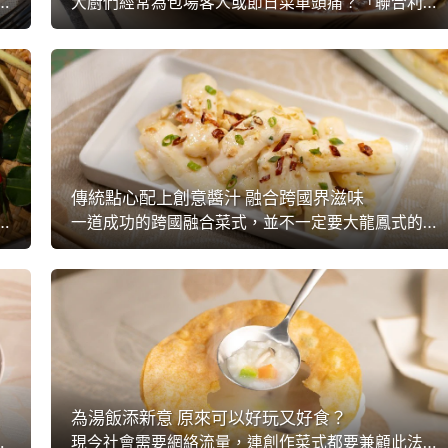
0%！將西式漢堡結合韓式「芝」味，讓跨國界美食加入玩食體驗元素。「聯合利華飲食策劃」最新發表的【未來菜單】，就集結全球250位專業主廚的精闢巧思，創造超好玩又美味的新菜式。大...
大廚們經常為包場客人或節日菜單頭痛？「聯合利華飲食策劃」全球250位專業主廚所整合的最新【未來菜單】中，就提議大廚們由最傳統的菜式入手，加入完全意想不到的食材，帶領客人味蕾一次過踏上尋根之旅再跨越國界，自然回味無窮啦！
傳統點心配上創意醬汁 融合跨國界滋味
各地特色。也因此「聯合利華飲食策劃」所提出最新的 【未來菜單】中，創造出跨國界美食是必不可缺的一環。大廚在思考加入東南亞風情的同時，也要保留港式獨特滋味，散發更豐富的本土特色。
一道成功的跨國融合菜式，並不一定要大龍鳳式的花臣，有時只需加點創意在最傳統的美食上，一樣可以併發出不一樣的好滋味。結合全球250位專業主廚知識與廚藝的「聯合利華飲食策劃」，整合出最新的【未來菜單】，跨國界美食又再一次成為未來大趨勢。點心師傅們，今次到你們...
為湯飯添新意 原來可以好玩又好食？
國美食中再創新猶？關鍵可能是要回歸基礎，從汁底味道再出發，提升濃重又惹味的效果！
現今社會需要網絡流量，連創作菜式都要兼顧此法則，別以為只有新派菜才有辦法做到，其實只要花點小心思，簡單如日常湯飯一樣可以引人入勝，成功創造「玩食體驗」！而如此特色，正是結合了「聯合利華飲食策劃」與全球250位專業主廚所整合的最新【未來菜單】重要元素之一。...