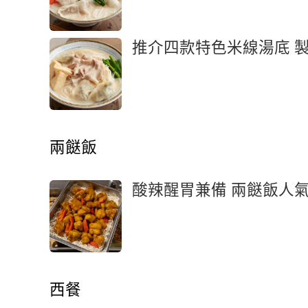
推介四款特色米線湯底 
兩餸飯
酸辣醒胃兼備 兩餸飯人
西餐