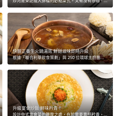
炒河是茶記或大排檔的必點菜式，又有沒有想過，如果將西式煮闊條麵的概念，融入港式炒河之中，能變奏出怎樣的中西合壁創意滋味？想追得上「聯合利華飲食策劃」結合全球250位專業主廚所整合出的【未來菜單】，創作如此吸引的跨國界美食，來馬上學懂吧！
快靚正養生火鍋湯底 鮮甜滋味即時升級
根據「聯合利華飲食策劃」與 250 位環球主廚團隊整合出最新的美食趨勢中，【未來菜單】依然鍾情於尋根風味。就港式美食而言，火鍋有著難以取代的強大地位及代表性，香港人對火鍋湯底的要求更是越來越高！來學懂一招升級火鍋湯底，讓食客圍爐食出養生好滋味。
升級宴會炒飯 鮮味矜貴！
設計中式宴會菜的難度之處，在於需要賣相矜貴，又能同時大量出餐，最好還能帶給赴宴客人驚喜，才不失禮主人家。談到最新的【未來菜單】，「聯合利華飲食策劃」聯合全球250位專業主廚創造食譜，當中不少都追求跨國界滋味！這元素如何能應用到現今的中式宴會菜中呢？