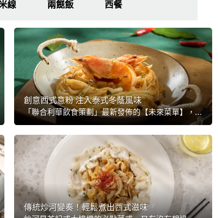
/米線
兩餸飯
西餐
創意西式意粉 注入泰式冬蔭風味
「聯合利華飲食策劃」最新發佈的【未來菜單】，集合了全球250位專業主廚對全球餐廳的想像與建議，其中的「跨國界美食」是飲食界從不過時的主題。這次不妨試試西式與東南亞合一，炮製酸辣冬蔭龍蝦汁，用於意粉、燴飯、濃湯等都非常適合。
傳統炒河變奏！輕鬆煮出西式滋味