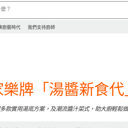
什麼？
牌廚藝時代
我們支持廚師
家樂牌「湯醬新食代
多款實用湯底方案，及潮流醬汁菜式，助大廚輕鬆