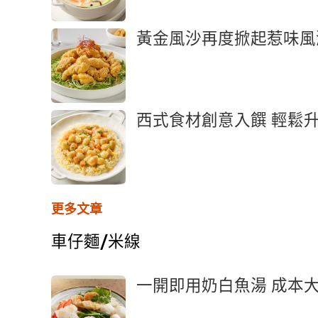
黃金風沙再度掀起惹味風
西式食材創意入饌 輕鬆
更多文章
車仔麵/米線
一開即用奶白魚湯 成本