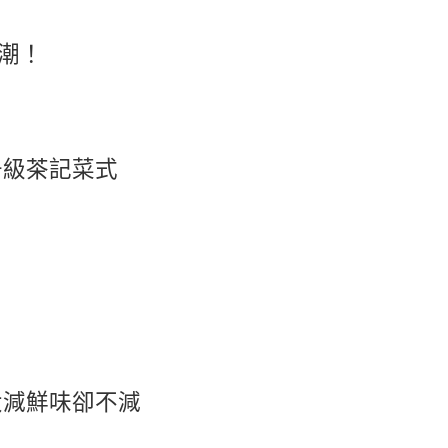
潮！
升級茶記菜式
大減鮮味卻不減