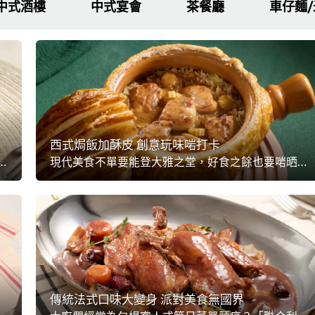
中式酒樓
中式宴會
茶餐廳
車仔麵
西式焗飯加酥皮 創意玩味啱打卡
合利華飲食策劃」特別結合全球250位專業主廚，最新整合出的【未來菜單】之中，創作跨國界美食正能滿足到嘴刁食客的需求！這次就將此策略用於意粉之上，中西合壁的滋味意粉即將要登場喇！
現代美食不單要能登大雅之堂，好食之餘也要啱晒打卡上網分享！「聯合利華飲食策劃」亦深明此點，結集全球250位專業主廚整合出【未來菜單】，當中「玩食體驗」是其中重要焦點項目，這次就帶來異國風味濃郁，同時又玩心滿滿的菜式，為餐廳的打卡美食再添新一員。
傳統法式口味大變身 派對美食無國界