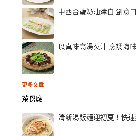
中西合璧奶油津白 創意
以真味高湯芡汁 烹調海
更多文章
茶餐廳
清新湯飯麵迎初夏！快速