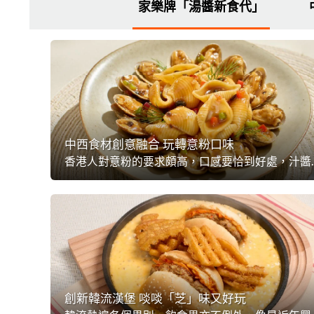
家樂牌「湯醬新食代」
中西食材創意融合 玩轉意粉口味
香港人對意粉的要求頗高，口感要恰到好處，汁醬味道要正宗，同時又想創新多變。「聯
創新韓流漢堡 啖啖「芝」味又好玩