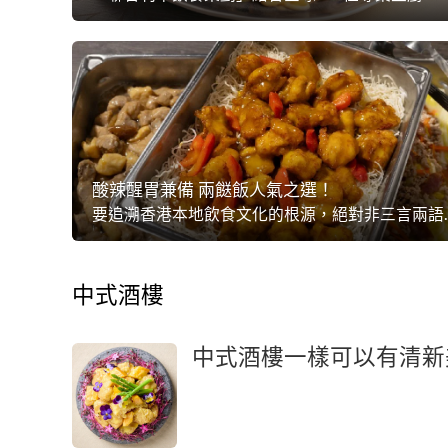
酸辣醒胃兼備 兩餸飯人氣之選！
要追溯香港本地飲食文化的根源，絕對非三言兩語可以說明，而且持續變化融合，讓滋味的
中式酒樓
中式酒樓一樣可以有清新