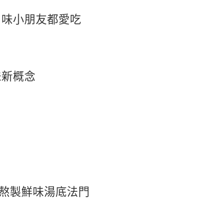
口味小朋友都愛吃
味新概念
熬製鮮味湯底法門