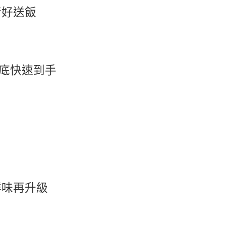
睛好送飯
底快速到手
鮮味再升級