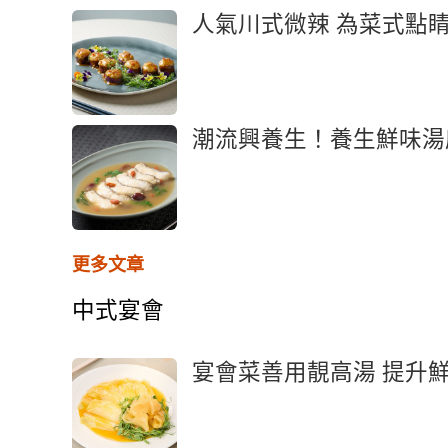
人氣川式微辣 為菜式點
潮流興養生！養生鮮味湯
更多文章
中式宴會
宴會菜善用靚高湯 提升