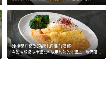
沙律醬升級碟頭飯汁底 甜酸濃郁
有沒有想過沙律醬也可以用於熱的汁醬上，增添濃郁滋味？就「聯合利華飲食策劃」的【未來菜單】調查看來，食客特別喜歡在熟悉的味道上添加潮流元素，這次就將沙律醬注入龍蝦汁，更是用於碟頭飯上，為平民菜式帶來甜酸濃郁滋味，隨時有機會成為茶記皇牌之一！