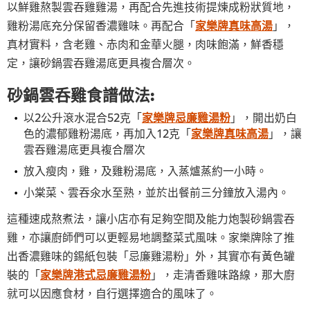
以鮮雞熬製雲吞雞雞湯，再配合先進技術提煉成粉狀質地，
雞粉湯底充分保留香濃雞味。再配合「
家樂牌真味高湯
」，
真材實料，含老雞、赤肉和金華火腿，肉味飽滿，鮮香穩
定，讓砂鍋雲吞雞湯底更具複合層次。
砂鍋雲呑雞食譜做法:
以2公升滾水混合52克「
家樂牌忌廉雞湯粉
」，開出奶白
色的濃郁雞粉湯底，再加入12克「
家樂牌真味高湯
」，讓
雲吞雞湯底更具複合層次
放入瘦肉，雞，及雞粉湯底，入蒸爐蒸約一小時。
小棠菜、雲吞氽水至熟，並於出餐前三分鐘放入湯內。
這種速成熬煮法，讓小店亦有足夠空間及能力炮製砂鍋雲吞
雞，亦讓廚師們可以更輕易地調整菜式風味。家樂牌除了推
出香濃雞味的錫紙包裝「忌廉雞湯粉」外，其實亦有黃色罐
裝的「
家樂牌港式忌廉雞湯粉
」，走清香雞味路線，那大廚
就可以因應食材，自行選擇適合的風味了。