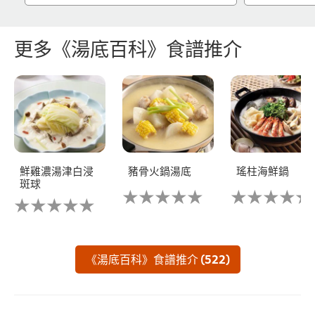
更多《湯底百科》食譜推介
鮮雞濃湯津白浸
豬骨火鍋湯底
瑤柱海鮮鍋
斑球
没
没
没
有
有
有
为
为
为
这
这
这
个
个
个
recipe
recipe
《湯底百科》食譜推介 (522)
recipe
提
提
提
交
交
交
评
评
评
级
级
级