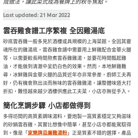
成做法，讓此菜式成為餐牌上的秋冬焦點。
Last updated:
21 Mar 2022
雲吞雞食譜工序繁複 全因雞湯底
砂底雲吞雞一般多見於酒樓或具規模的上海菜館，全因其靈
魂所在的雞湯底，雲吞雞食譜中需要用上鮮雞配合金華火腿
等，以需要較長時間熬煮雲吞雞雞湯，並要花時間瓢起雞
油，才能做到清澈中呈奶白色的效果。然而，本地鮮雞難
尋，冰鮮雞與金華火腿的品質近年亦非常參差，廚師工夫再
好，仍有機會熬出淡而無味的雲吞雞雞湯，讓整體味道大打
折扣，難怪越來越少酒樓供應此工夫菜，小店亦無從手入。
簡化烹調步驟 小店都做得到
多得坊間的高質素調味湯料，要炮製一窩質素穩定又夠滋味
的砂鍋雲吞雞，其實比想像中簡單，甚至小店亦都能駕馭得
到。像是「
家樂牌忌廉雞湯粉
」正是質素不錯的選擇，產品