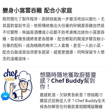
變身小窩雲吞雞 配合小家庭
既然簡化了製作程序，廚師就能進一步靈活地加以變化。尤
其面對當前巿況，依照傳統推出大份量的砂鍋雲吞雞自然是
不切實際，無論是酒樓或小店都不妨考慮推出迷你小窩雲吞
雞，雲吞雞食譜將會更為簡單，配合輕鬆的開湯步驟及較小
份量的配料，成為精緻的晚巿二人套餐，甚至一人前小菜，
配合白飯或是加添更多蔬菜，感覺更健康，同時保留令人懷
念的溫暖滋味。
想隨時隨地獲取廚藝靈
感？Chef Buddy幫到
你！
靈感乾涸、欠缺煮食新意？想挑戰刁
鑽菜式但無從入手？Chef Buddy全天
候為你解答任何餐飲業相關嘅疑難雜