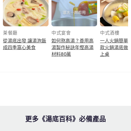
茶餐廳
中式宴會
中式酒樓
從湯底出發 讓湯泡飯
如何熬高湯？善用高
一人火鍋簡單
成四季窩心美食
湯製作秘訣年慳高湯
款火鍋湯底做
材料80萬
上桌
更多《湯底百科》必備產品
立即同Chef Buddy 交流