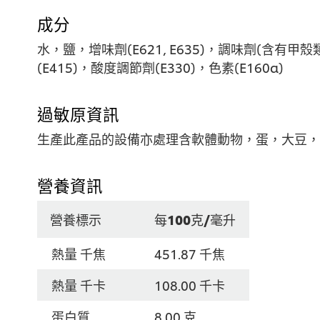
成分
水，鹽，增味劑(E621, E635)，調味劑(
(E415)，酸度調節劑(E330)，色素(E160a)
過敏原資訊
生產此產品的設備亦處理含軟體動物，蛋，大豆，
營養資訊
營養標示
每100克/毫升
熱量 千焦
451.87 千焦
熱量 千卡
108.00 千卡
蛋白質
8.00 克