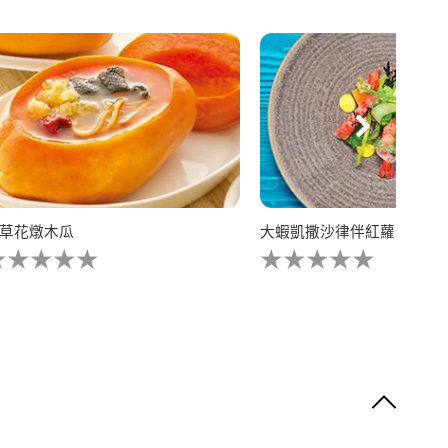
草花燉木瓜
大蝦凱撒沙律伴紅蘿蔔凍批
没
没
有
有
为
为
这
这
个
个
ecipe
recipe
提
提
交
交
评
评
级
级