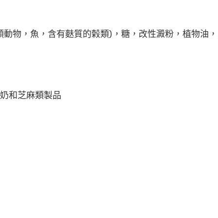
含有甲殼類動物，魚，含有麩質的榖類)，糖，改性澱粉，植物
奶和芝麻類製品