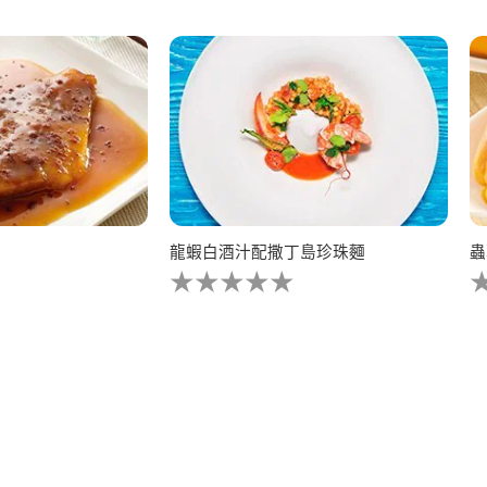
龍蝦白酒汁配撒丁島珍珠麵
蟲
没
有
为
这
个
recipe
r
提
交
评
级