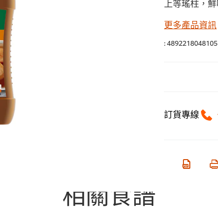
上等瑤柱，鮮
更多產品資訊
:
4892218048105
訂貨專線
相關食譜