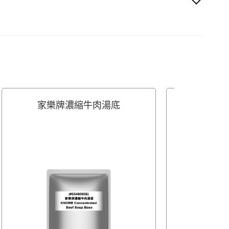
家樂牌濃縮牛肉湯底
家樂