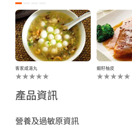
客家咸湯丸
蝦籽柚皮
没
没
有
有
为
为
这
这
產品資訊
个
个
recipe
recipe
提
提
交
交
评
评
營養及過敏原資訊
级
级