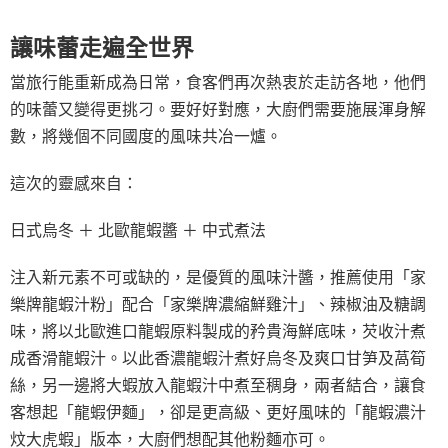
讓味蕾走遍全世界
當旅行能重新成為日常，食客們再次熱衷於走訪各地，他們
的味蕾又變得更挑刁。要好好對應，大廚們需要施展渾身解
數，將幾個不同國度的風味共冶一爐。
這次的靈感來自：
日式烏冬 ＋ 北歐龍蝦醬 ＋ 中式煮法
注入新元素不可或缺的，是優質的風味汁醬，推薦使用「家
樂牌龍蝦汁粉」配合「家樂牌濃縮鮮雞汁」、辣椒油及糖調
味，將以北歐進口龍蝦原料製成的矜貴海鮮底味，芡收汁煮
成香滑龍蝦汁。以此香濃龍蝦汁煮好烏冬及爽口甘笋及萵筍
絲，另一邊將大蝦放入龍蝦汁中煮至稠身，兩者結合，讓食
客想起「龍蝦伊麵」，卻是更高級、更好風味的「龍蝦濃汁
炆大虎蝦」版本，大廚們想配其他粉麵亦可。