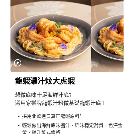
龍蝦濃汁炆大虎蝦
想做底味十足海鮮汁底?
選用家樂牌龍蝦汁粉做基礎龍蝦汁底 !
採用北歐進口真正龍蝦原料*
輕鬆做出海鮮底味醬汁，鮮味穩定矜貴，色澤金
黃，提升菜式價格