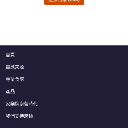
提
提
提
交
交
交
评
评
评
级
级
级
首頁
靈感來源
專業食譜
產品
家樂牌廚藝時代
我們支持廚師