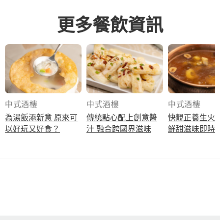
更多餐飲資訊
中式酒樓
中式酒樓
中式酒樓
為湯飯添新意 原來可
傳統點心配上創意醬
快靚正養生火
以好玩又好食？
汁 融合跨國界滋味
鮮甜滋味即時