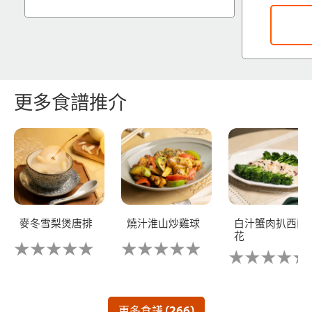
更多食譜推介
麥冬雪梨煲唐排
燒汁淮山炒雞球
白汁蟹肉扒西蘭
花
没
没
没
有
有
有
为
为
为
这
这
这
个
个
个
recipe
recipe
更多食譜 (266)
recipe