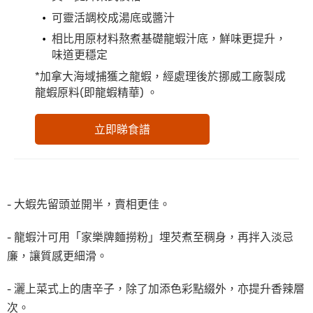
可靈活調校成湯底或醬汁
相比用原材料熬煮基礎龍蝦汁底，鮮味更提升，
味道更穩定
*加拿大海域捕獲之龍蝦，經處理後於挪威工廠製成
龍蝦原料(即龍蝦精華) 。
立即睇食譜
- 大蝦先留頭並開半，賣相更佳。
- 龍蝦汁可用「家樂牌麵撈粉」埋芡煮至稠身，再拌入淡忌
廉，讓質感更細滑。
- 灑上菜式上的唐辛子，除了加添色彩點綴外，亦提升香辣層
次。