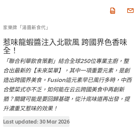
即按賺積分
家樂牌「湯醬新食代」
惹味龍蝦醬注入北歐風 跨國界色香味
全！
「聯合利華飲食策劃」結合全球250位專業主廚，整
合出最新的【未來菜單】，其中一項重要元素，是創
造出跨國界美食。Fusion這元素早已風行多時，中西
合壁菜式亦不乏，如何能在云云跨國美食中再創新
猶？關鍵可能是要回歸基礎，從汁底味道再出發，提
升濃重又惹味的效果！
Last updated:
30 Mar 2026