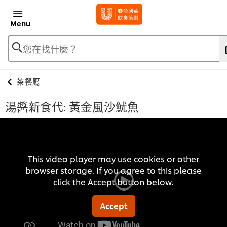
Menu
您在找什麼？
茶餐廳
湯醬新食代: ​​​​黃金風沙魷魚
This video player may use cookies or other
browser storage. If you agree to this please
click the Accept button below.
Accept