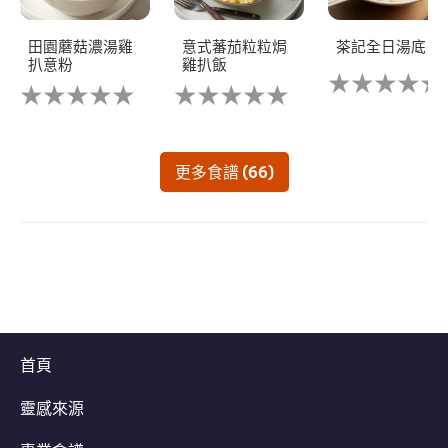
田園蘑菇濃湯雞
意式蕃茄粒粒焗
茶記全日湯底
扒意粉
雞扒飯
没
没
没
有
有
有
为
为
为
这
这
这
个
个
个
recipe
更多食譜 (66)
recipe
recipe
提
提
提
交
交
交
评
评
评
级
级
级
首頁
靈感來源