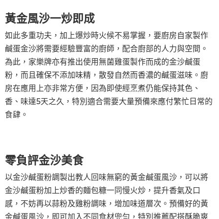
黃金風沙一炒即成
如此多重功夫，加上爆炒時火候不易掌握，要廚房自家製作
鹹蛋金沙將需要經驗豐富的廚師，配合廚部的人力與空間。
為此，家樂牌亦有推出使用無菌雞蛋製作而成的金沙鹹蛋
粉，而且確保不添加味精，散發自然而香濃的鹹蛋滋味。廚
房在應用上亦非常方便，因為即使經烹煮仍能保持其色、
香、味達5天之久，特別適合需要大量預備來應付繁忙日常的
食肆。
零負評金沙美食
以金沙鹹蛋粉調製出教人回味無窮的黃金鹹蛋風沙，可以將
金沙鹹蛋粉加上炒香的麵包糠一同慢火炒，提升香氣及口
感，不妨再以蒜粉及雞粉調味，增加味道層次。預備好的黃
金鹹蛋風沙，即可加入不同食材兜勻，特別推薦配搭酥脆爽