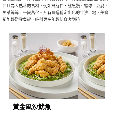
口且為人熟悉的食材，例如鮮魷件、魷魚鬚、蝦球、豆腐、
瓜菜等等，千變萬化。凡有味道穩定出色的金沙上場，美食
都能輕鬆零負評，吸引更多年輕新食客到訪！
黃金風沙魷魚