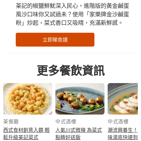
茶記的椒鹽鮮魷深入民心，進階版的黃金鹹蛋
風沙口味你又試過未？使用「家樂牌金沙鹹蛋
粉」炒起，菜式香口又吸晴，充滿新鮮感。
立即睇食譜
更多餐飲資訊
茶餐廳
中式酒樓
中式酒樓
西式食材創意入饌 輕
人氣川式微辣 為菜式
潮流興養生！
鬆升級茶記菜式
點睛好送飯
味湯底快速到