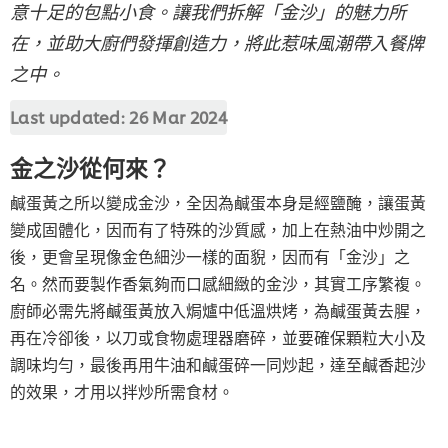
意十足的包點小食。讓我們拆解「金沙」的魅力所
在，並助大廚們發揮創造力，將此惹味風潮帶入餐牌
之中。
Last updated:
26 Mar 2024
金之沙從何來？
鹹蛋黃之所以變成金沙，全因為鹹蛋本身是經鹽醃，讓蛋黃
變成固體化，因而有了特殊的沙質感，加上在熱油中炒開之
後，更會呈現像金色細沙一樣的面貎，因而有「金沙」之
名。然而要製作香氣夠而口感細緻的金沙，其實工序繁複。
廚師必需先將鹹蛋黃放入焗爐中低溫烘烤，為鹹蛋黃去腥，
再在冷卻後，以刀或食物處理器磨碎，並要確保顆粒大小及
調味均勻，最後再用牛油和鹹蛋碎一同炒起，達至鹹香起沙
的效果，才用以拌炒所需食材。