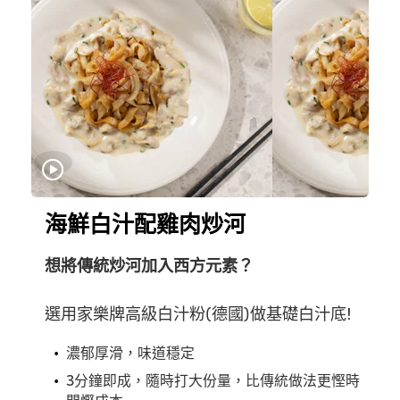
海鮮白汁配雞肉炒河
想將傳統炒河加入西方元素？
選用家樂牌高級白汁粉(德國)​做基礎白汁底!
濃郁厚滑，味道穩定
3分鐘即成，隨時打大份量，比傳統做法更慳時
間慳成本