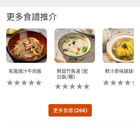
更多食譜推介
和風燒汁牛肉飯
鮮腐竹魚湯 (配
鮮汁原味缽缽雞
白飯/麵)
没
没
没
有
有
有
为
为
为
这
这
这
个
个
个
recipe
recipe
更多食譜 (266)
recipe
提
提
提
交
交
交
评
评
评
级
级
级