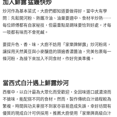
加入鮮露 猛鑊快炒
炒河作為基本菜式，大廚們都知道要做得好，當中大有學
問：先鬆開河粉、熱鑊冷油、油量要適中、食材半炒熟⋯⋯
每位師傅都有自家秘技，但最重點是調味要恰到好處，才每
一啖都有味而不會死鹹。
要提升色、香、味，大廚不妨用「家樂牌鮮露」炒河粉底，
讓採用天然黃豆與小麥釀造的頭遍香濃醬油，完美包裹每一
條河粉，為接下來加入不同食材，作好完美準備。
當西式白汁遇上鮮露炒河
西餐中，以白汁最為大眾化而受歡迎，全因味道口感濃滑而
不搶味，能配搭不同的食材。然而，製作傳統白汁過程較為
繁複，時間與功夫拿捏不到家亦容易造成失誤，幸好坊間有
優質的現成白汁可供採用。推薦大廚使用「家樂牌高級白汁