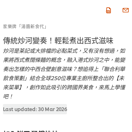
即按賺積分
家樂牌「湯醬新食代」
傳統炒河變奏！輕鬆煮出西式滋味
炒河是茶記或大排檔的必點菜式，又有沒有想過，如
果將西式煮闊條麵的概念，融入港式炒河之中，能變
奏出怎樣的中西合壁創意滋味？想追得上「聯合利華
飲食策劃」結合全球250位專業主廚所整合出的【未
來菜單】，創作如此吸引的跨國界美食，來馬上學懂
吧！
Last updated:
30 Mar 2026