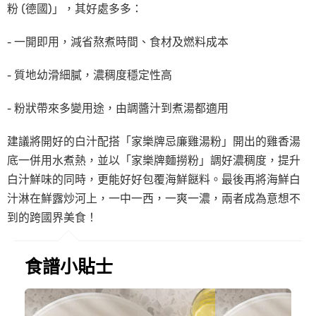
粉 (德國)」，其好處多多：
- 一開即用，減省熬煮時間、食材及燃料成本
- 質地幼滑細膩，濃稠度穩定性高
- 粉狀帶來多變用途，由調醬汁到煮湯都適用
建議將開好的白汁配搭「家樂牌忌廉雞湯粉」開出的雞香湯
底一併用水煮熱，並以「家樂牌麵撈粉」調好濃稠度，提升
白汁鮮味的同時，更能好好包覆海鮮餸料。最後再將海鮮白
汁淋在鮮露炒河上，一中一西，一爽一濃，兩者成為意想不
到的跨國界美食！
食譜小貼士