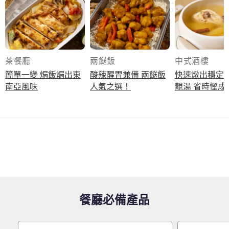
茶餐廳
兩餸飯
中式酒樓
簡單一變 焗飯焗出東
酸辣醒胃兼備 兩餸飯
快速燉出穩定
南亞風味
人氣之選！
靚湯 省時慳成
餐廳必備產品