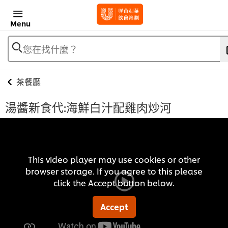
Menu
您在找什麼？
茶餐廳
湯醬新食代:海鮮白汁配雞肉炒河
This video player may use cookies or other
browser storage. If you agree to this please
click the Accept button below.
Accept