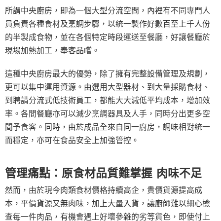
所謂中央廚房，即為一個大型分流空間，內裡有不同專門人
員負責各種食材及烹調步驟，以統一製作好數百至上千人份
的半製成食物，並在各個特定時段運送至餐廳，好讓餐廳於
現場加熱加工，奉客品嚐。
這種中央廚房最大的優勢，除了擁有完整設備管理及規劃，
更可以集中運用資源。由選用大型器材、到大量採購食材、
到聘請分流式低技術員工，都能大大減低平均成本，增加效
率。各間餐廳亦可以減少烹調器具及人手，同時分出更多空
間予食客。同時，由於成品全來自同一廚房，調味相對統一
而穩定，亦可在食品安全上加強管控。
管理痛點：原食材品質難掌握 肉味不足
然而，由於現今肉類食材價格持續高企，貴價貨源提高成
本，平價貨源又無肉味，加上大量入貨，讓廚師難以細心檢
查每一件肉品，有機會遇上好壞參雜的劣等貨色，即使付上