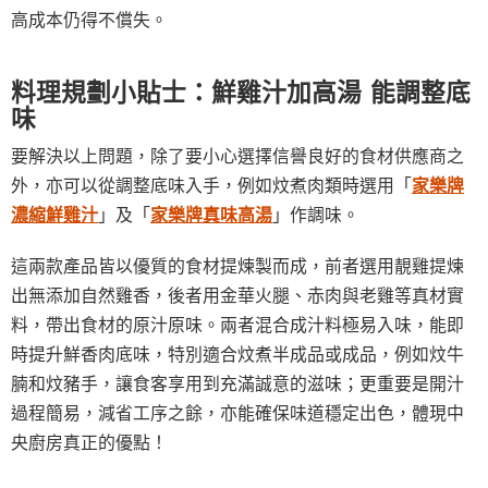
高成本仍得不償失。
料理規劃小貼士：鮮雞汁加高湯 能調整底
味
要解決以上問題，除了要小心選擇信譽良好的食材供應商之
外，亦可以從調整底味入手，例如炆煮肉類時選用「
家樂牌
濃縮鮮雞汁
」及「
家樂牌真味高湯
」作調味。
這兩款產品皆以優質的食材提煉製而成，前者選用靚雞提煉
出無添加自然雞香，後者用金華火腿、赤肉與老雞等真材實
料，帶出食材的原汁原味。兩者混合成汁料極易入味，能即
時提升鮮香肉底味，特別適合炆煮半成品或成品，例如炆牛
腩和炆豬手，讓食客享用到充滿誠意的滋味；更重要是開汁
過程簡易，減省工序之餘，亦能確保味道穩定出色，體現中
央廚房真正的優點！