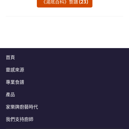
《湯底百科》食譜 (23)
recipe
提
提
提
交
交
交
评
评
评
级
级
级
首頁
靈感來源
專業食譜
產品
家樂牌廚藝時代
我們支持廚師