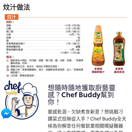
炆汁做法
想隨時隨地獲取廚藝靈
感？Chef Buddy幫到
你！
靈感乾涸、欠缺煮食新意？想挑戰刁
鑽菜式但無從入手？Chef Buddy全天
候為你解答任何餐飲業相關嘅疑難雜