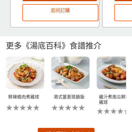
如何訂購
更多《湯底百科》食譜推介
鮮辣蜆肉煮雞球
港式薑蔥斑腩飯
雞汁煮南瓜鮮辣
雞球
没
没
没
有
有
有
为
为
为
这
这
这
个
个
个
recipe
recipe