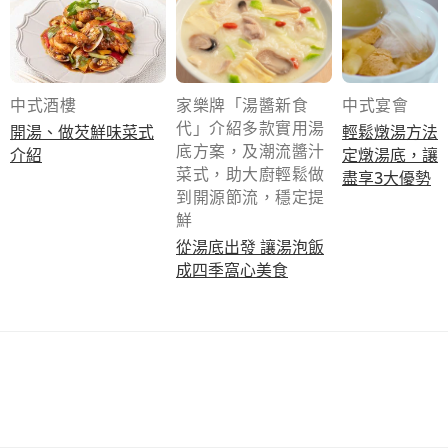
中式酒樓
家樂牌「湯醬新食
中式宴會
代」介紹多款實用湯
開湯、做芡鮮味菜式
輕鬆燉湯方法
底方案，及潮流醬汁
介紹
定燉湯底，讓
菜式，助大廚輕鬆做
盡享3大優勢
到開源節流，穩定提
鮮
從湯底出發 讓湯泡飯
成四季窩心美食
立即同Chef Buddy 交流