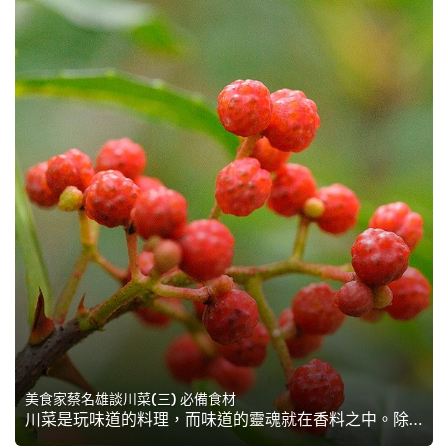
美食家蔡名雄談川菜(三) 必備食材
川菜是玩味道的料理，而味道的靈魂就在香料之中。除了辣椒之外，四川人對運用川菜香料食材確有特殊喜好與方法，從麻味、酸香味、到醬香味，不斷顛覆我們心目中「四川人只愛吃辣」的刻板印象。美食家蔡名雄特別介紹數款四川常見的香料食材，下廚缺少它們，就稱不上是正宗川味！