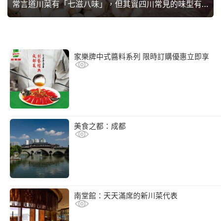
常言道川菜有「七滋八味」，但其實四川常見的味型有多達24種，而要成就這豐富滋味就全靠各式各樣的香料與調味料。本篇將介紹這些為川菜加添鮮香的重要材料，大廚們請留意！
家樂牌中式醬料系列 限時訂購優惠立即享
美食之都：成都
南堂館：天天滿席的新川菜代表