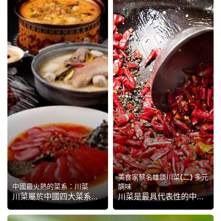
美食家蔡名雄談川菜(二) 多元
中國最火熱的菜系：川菜
調味
川菜屬於中國四大菜系，也是現在最火熱的菜系之一，深受年輕人喜愛。作為中國四大菜系之一，川菜源於古蜀國，但經歷多次民族遷徙以及由歷代入川的外省官商所帶來的大批省外廚師，令川菜早就開始與南北各菜系相融相會。來到清初，川人開始吃辣椒，更為川菜添加「辣」這元素。...
川菜是最具代表性的中華菜系之一，然而一般人對川菜的印象卻往往只有「辣」與「麻」二字，殊不知真正的川菜是「一菜一格，百菜百味」。且聽美食家蔡名雄娓娓道來，四川料理那變化多端的滋味從何而來！