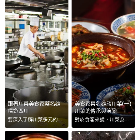
跟著川菜美食家蔡名雄
美食家蔡名雄談川菜(一)
嚐遊四川
川菜的傳承與演變
要深入了解川菜多元的風貌，以做出變化無窮的好滋味，只靠調味料絕對不夠，實地觀摩、品嚐菜式才是脫穎而出的關鍵！美食家蔡名雄特別為各位大廚們推薦4大不同類型的餐館，前往四川考察並學習川菜時自然有明確方向。食家私房清單馬上送到！
對於食客來說，川菜為熟悉不過的料理。曾經踏足四川的人都知道，莫說其他地方的川菜不道地，就連中國當地的川菜館，亦難以令四川人完全滿意。想了解川菜的門道，一於聽聽川菜名家蔡名雄如何說！