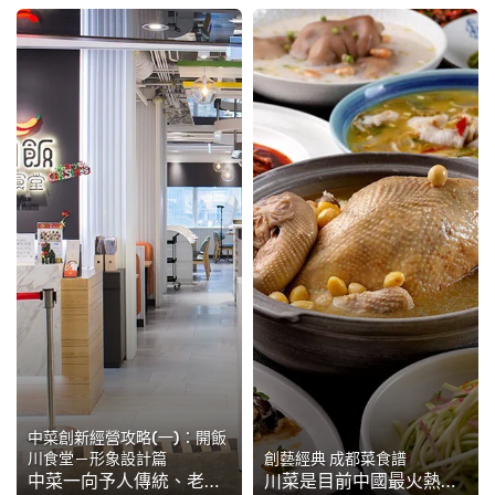
中菜創新經營攻略(一)：開飯
川食堂－形象設計篇
創藝經典 成都菜食譜
中菜一向予人傳統、老派的感覺，不易吸引年輕人嘗試，如何打開新一代巿場，就成為中菜館的重要課題。台灣的老字號「福利川菜」面對年輕巿場，特別創立了年輕品牌「開飯川食堂」，嘗試迎合新世代對餐飲的需求，希望征服年輕人的胃。如今已在台灣開設12家分店，成為一個深受...
川菜是目前中國最火熱的菜系之一，而成都菜是最重要的地方支系，特色是 1) 滋味醇和、個性鮮明；2) 改良創新、廣受歡迎，這裡精選17道創藝經典成都菜譜，帶給廚師耳目一新的川菜靈感。