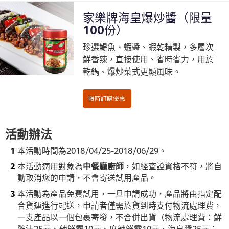
家樂牌海皇爆炒醬（限量
100份）
珍選鯷魚、蝦醬、蝦乾精製，多層次
限時訂購優惠
鮮香辣，直接使用、省時省力，用於
乾鍋、爆炒菜式更顯風味。
活動辦法
本活動時間為2018/04/25-2018/06/29。
本活動適用對象為
中餐廳廚師
，如經查證資格不符，將自
動取消您的申請，不會寄送試用產品。
本活動為產品免費試用，一旦申請成功，產品將由指定配
限時訂購優惠
合貨運進行配送，申請者僅需於貨到時支付物流處理費，
一支產品以一個包裹寄發，不合併出貨（物流處理費：鮮
雞汁25元、辣鮮露10元、麻辣鮮露10元、海皇醬25元；