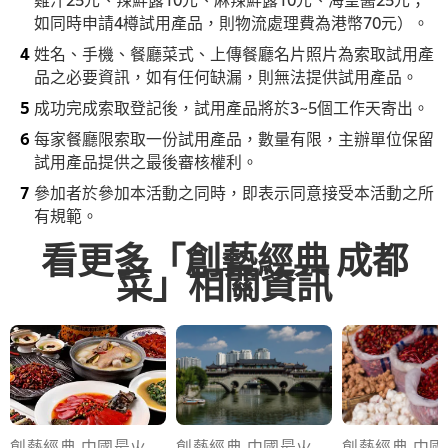
如同時申請4樽試用產品，則物流處理費為港幣70元）。
姓名、手機、餐廳菜式、上傳餐廳名片照片為索取試用產
品之必要資訊，如有任何缺漏，則無法提供試用產品。
成功完成索取登記後，試用產品將於3~5個工作天寄出。
每家餐廳限索取一份試用產品，數量有限，主辦單位保留
試用產品提供之最後審核權利。
參加者於參加本活動之同時，即表示同意接受本活動之所
有規範。
限時訂購優惠
看更多「創藝經典 成都
菜」相關資訊
創藝經典 中國最火
創藝經典 中國最火
創藝經典 中