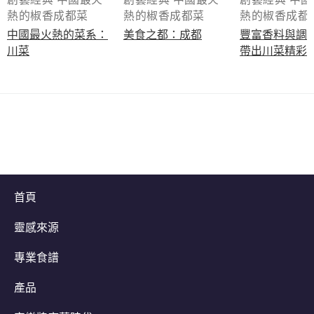
熱的椒香成都菜
熱的椒香成都菜
熱的椒香成都
中國最火熱的菜系：
美食之都：成都
豐富香料與
川菜
帶出川菜精彩
首頁
靈感來源
專業食譜
產品