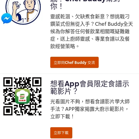
你！
即睇牛面頰食譜
靈感乾涸、欠缺煮食新意？想挑戰刁
鑽菜式但無從入手？Chef Buddy全天
候為你解答任何餐飲業相關嘅疑難雜
症，送上廚師靈感、專業食譜以及餐
飲經營策略。
想看App會員限定食譜示
範影片？
光看圖片不夠，想看食譜影片學大師
手法？APP獨家揭露大廚示範影片，
立即下載！