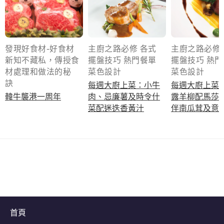
發現好食材-好食材
主廚之路必修 各式
主廚之路必修
新知不藏私，傳授食
擺盤技巧 熱門餐單
擺盤技巧 熱
材處理和做法的秘
菜色設計
菜色設計
訣
每週大廚上菜：小牛
每週大廚上菜
韓牛襲港一周年
肉、忌廉薯及時令什
露羊柳配馬莎
菜配迷迭香黃汁
伴南瓜茸及意
立即下載
首頁