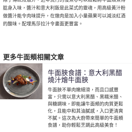
腍身入味，醬汁和意大利飯是此菜式的靈魂，用高級黃汁粉
做醬汁能令肉味提升，在燉肉是加入小量蘋果可以減淡紅酒
的酸味。配埋馬莎拉汁令畫面更豐富。
更多牛面頰相關文章
牛面脥食譜：意大利黑醋
燒汁燴牛面脥
牛面脥不單肉嫩細滑，而且口感豐
富，只需以意大利黑醋、黑糯米醋、
與糖調味，即能讓牛面頰的肉質更鬆
化，且能中和其油膩感，入口更清爽
不膩。這次為大廚帶來簡單的牛面頰
食譜，助你輕鬆烹調此高級美食！