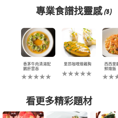
即睇牛面頰食譜
專業食譜找靈感
(3)
香茅牛肉清湯配
里昂咖哩燴雞胸
西西里
鵝肝雲吞
鮮燴飯
没
没
没
有
有
有
为
为
为
这
这
这
个
个
个
recipe
recipe
recipe
提
看更多精彩題材
提
提
交
交
交
评
立即同Chef Buddy 交流
评
评
级
级
级