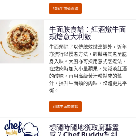
牛面脥食譜：紅酒燉牛面
頰燴意大利飯
牛面頰除了以傳統炆燉烹調外，近年
亦流行以慢煮方法，輕鬆將其煮至腍
身入味。大廚亦可採用意式烹煮法，
在燉肉時加入小量蘋果，先減淡紅酒
的酸味，再用高級黃汁粉製成的醬
汁，提升牛面頰的肉味，整體更見平
衡。
想隨時隨地獲取廚藝靈
感？Chef Buddy幫到