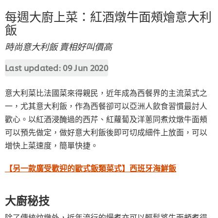
每週大廚上菜：紅酒燉牛面頰燴意大利
飯
時尚意大利飯 賣相好叫價高
Last updated:
09 Jun 2020
意大利菜比法國菜來得親民，近年成為西餐界的主流菜式之
一，尤其意大利飯，作為西餐卻可以亞洲人飲食習慣最討人
歡心。以紅酒浸醃過的西芹、紅蘿蔔及洋蔥同煮炆燉牛面頰
可以預先做定，做好意大利飯後即可切成細件上放面，可以
增快上菜速度，簡單快捷。
【另一款廣受歡迎的歐式飯類菜式】西班牙海鮮飯
大廚秘技
除了傳統炆燉外，近年流行的慢煮亦可以輕鬆將牛面頰煮得