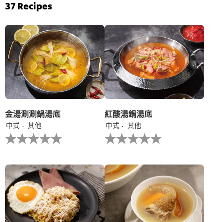
评
菠
37
Recipes
分
菜
为
雞
4.7，
茸
共
伴
5
意
分，
大
评
利
分
陳
为
年
3。
白
蘭
地
金湯涮涮鍋湯底
紅酸湯鍋湯底
汁
中式
其他
中式
其他
的
没
没
平
有
有
均
为
为
评
这
这
分
个
个
为
recipe
recipe
5.0，
提
提
共
交
交
5
评
评
分，
级
级
评