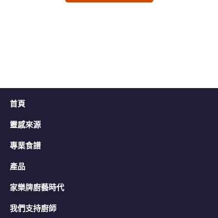
交
交
评
评
级
级
首頁
靈感來源
專業食譜
產品
家樂牌廚藝時代
我們支持廚師