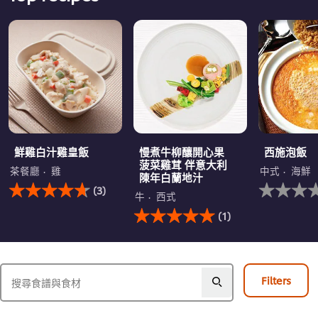
鮮雞白汁雞皇飯
慢煮牛柳釀開心果
西施泡飯
菠菜雞茸 伴意大利
茶餐廳
雞
中式
海鮮
陳年白蘭地汁
此
没
(3)
鮮
有
牛
西式
雞
此
为
(1)
白
慢
这
汁
煮
个
雞
牛
recipe
皇
柳
提
飯
釀
交
Filters
的
開
评
平
心
级
均
果