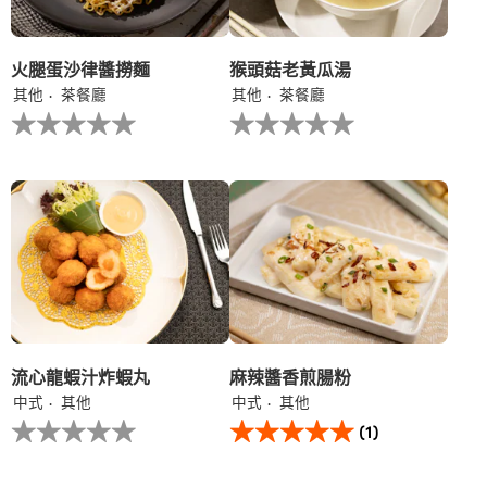
分
为
1。
火腿蛋沙律醬撈麵
猴頭菇老黃瓜湯
其他
茶餐廳
其他
茶餐廳
没
没
有
有
为
为
这
这
个
个
recipe
recipe
提
提
交
交
评
评
级
级
流心龍蝦汁炸蝦丸
麻辣醬香煎腸粉
中式
其他
中式
其他
没
此
(1)
有
麻
为
辣
这
醬