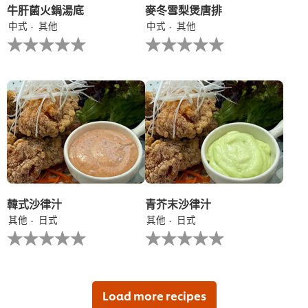
为
牛肝菌火鍋湯底
麥冬雪梨煲唐排
2.0，
中式
其他
中式
其他
共
没
没
5
有
有
分，
为
为
评
这
这
分
个
个
为
recipe
recipe
1。
提
提
交
交
评
评
级
级
韓式沙律汁
青芥末沙律汁
其他
日式
其他
日式
没
没
有
有
为
为
这
这
个
个
recipe
recipe
Load more recipes
提
提