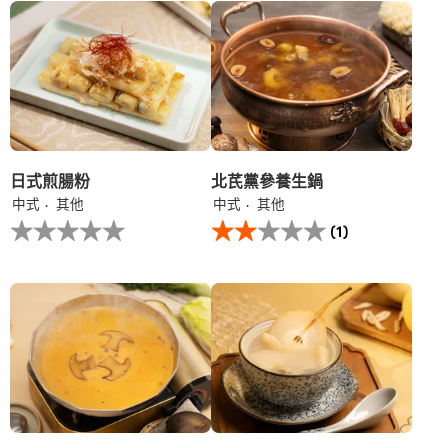
个
香
recipe
煎
提
腸
交
粉
评
的
级
平
均
评
分
为
日式煎腸粉
北芪黨參養生鍋
5.0，
中式
其他
中式
其他
共
没
此
5
(1)
有
北
分，
为
芪
评
这
黨
分
个
參
为
recipe
養
1。
提
生
交
鍋
评
的
级
平
均
评
分