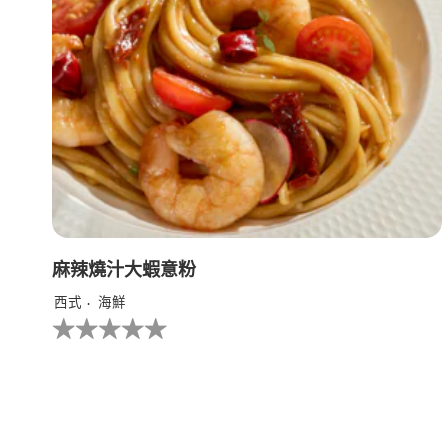
麻辣燒汁大蝦意粉
西式
海鮮
没
有
为
这
个
recipe
提
交