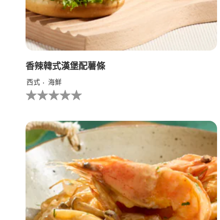
评
分
为
1。
香辣韓式漢堡配薯條
西式
海鮮
没
有
为
这
个
recipe
提
交
评
级