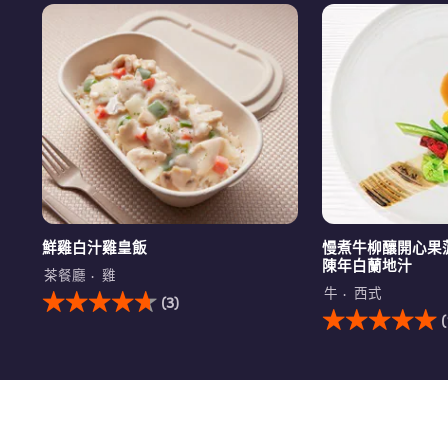
鮮雞白汁雞皇飯
慢煮牛柳釀開心果
陳年白蘭地汁
茶餐廳
雞
此
牛
西式
(3)
鮮
此
(
雞
慢
白
煮
汁
牛
雞
柳
皇
釀
飯
開
的
心