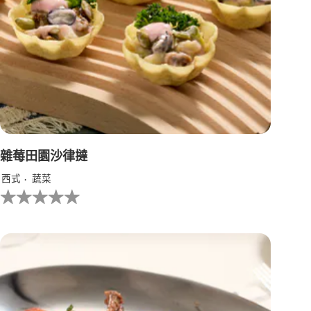
雜莓田園沙律撻
西式
蔬菜
没
有
为
这
个
recipe
提
交
评
级