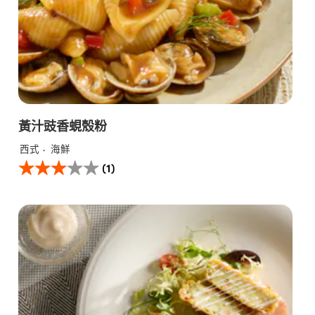
黃汁豉香蜆殼粉
西式
海鮮
此
(1)
黃
汁
豉
香
蜆
殼
粉
的
平
均
评
分