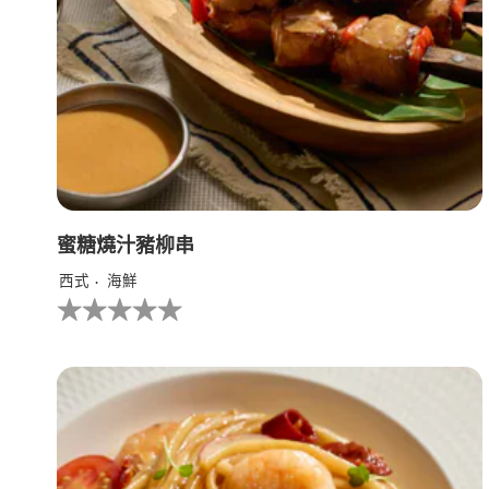
蜜糖燒汁豬柳串
西式
海鮮
没
有
为
这
个
recipe
提
交
评
级