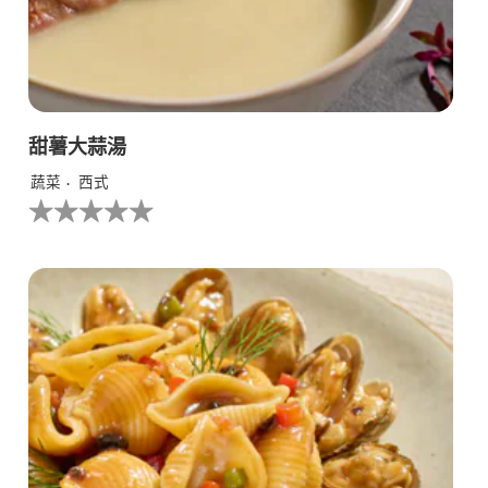
甜薯大蒜湯
蔬菜
西式
没
有
为
这
个
recipe
提
交
评
级