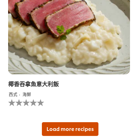
椰香吞拿魚意大利飯​
西式
海鮮
没
有
为
这
个
recipe
Load more recipes
提
交