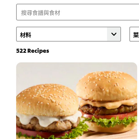
平
果
均
菠
评
菜
分
雞
为
茸
4.7，
伴
共
意
5
大
分，
利
522
Recipes
评
陳
分
年
为
白
3。
蘭
地
汁
的
平
均
评
分
为
5.0，
共
5
分，