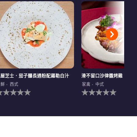
茅屋芝士．茄子釀長通粉配羅勒白汁
滑不留口沙律醬烤雞
海鮮
西式
家禽
中式
没
没
有
有
为
为
这
这
个
个
ecipe
recipe
提
提
交
交
评
评