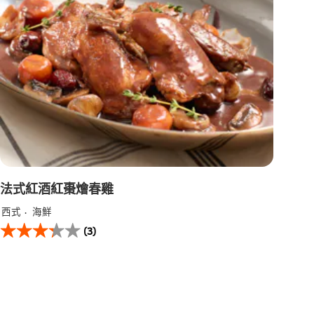
法式紅酒紅棗燴春雞
西式
海鮮
此
(3)
法
式
紅
酒
紅
棗
燴