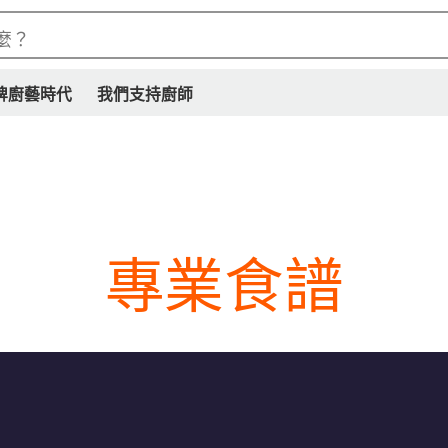
麼？
牌廚藝時代
我們支持廚師
專業食譜