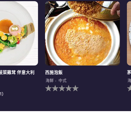
菠菜雞茸 伴意大利
西施泡飯
海鮮
中式
没
有
1)
为
这
个
recipe
r
提
交
评