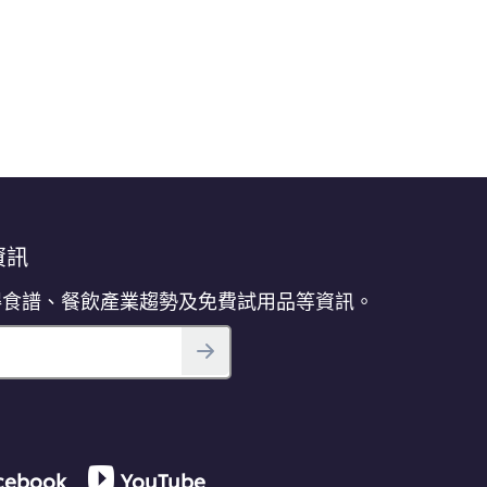
春
雞
的
平
均
评
分
为
3.3，
共
5
分，
评
資訊
分
为
得食譜、餐飲產業趨勢及免費試用品等資訊。
3。
cebook
YouTube