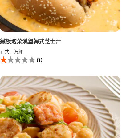
鐵板泡菜漢堡​韓式芝士汁​
西式
海鮮
此
(1)
鐵
板
泡
菜
漢
堡​
韓
式
芝
士
汁​
的
平
均