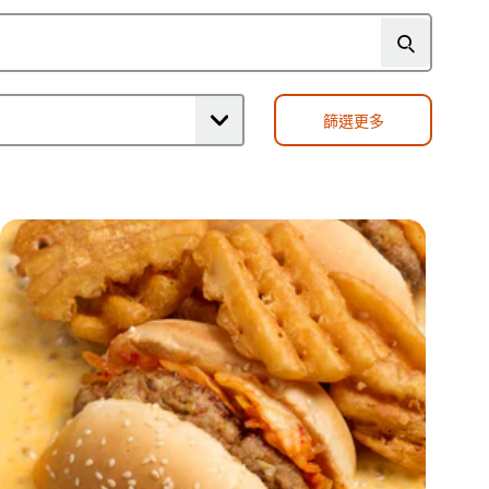
级
级
篩選更多