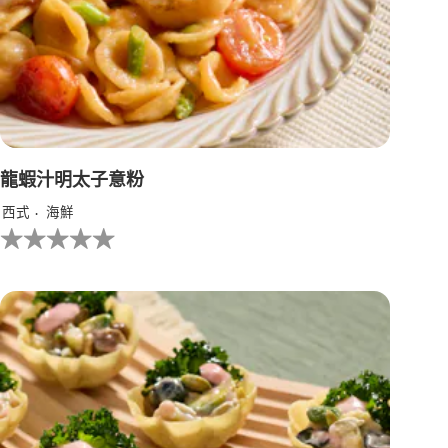
评
分
为
1.0，
共
5
分，
评
分
为
龍蝦汁明太子意粉
1。
西式
海鮮
没
有
为
这
个
recipe
提
交
评
级