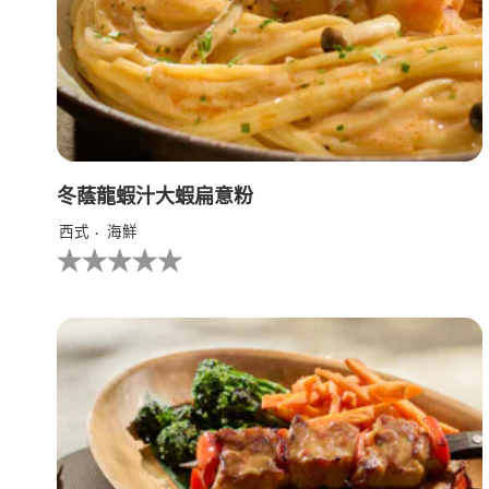
冬蔭龍蝦汁大蝦扁意粉
西式
海鮮
没
有
为
这
个
recipe
提
交
评
级