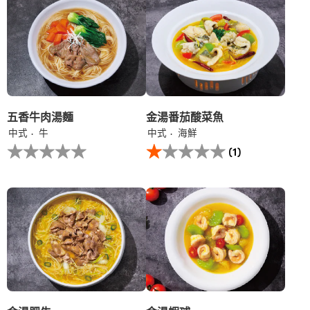
recipe
recipe
提
提
交
交
评
评
级
级
五香牛肉湯麵
金湯番茄酸菜魚
中式
牛
中式
海鮮
没
此
(1)
有
金
为
湯
这
番
个
茄
recipe
酸
提
菜
交
魚
评
的
级
平
均
评
分
为