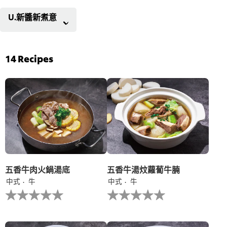
U.新醬新煮意
14
Recipes
五香牛肉火鍋湯底
五香牛湯炆蘿蔔牛腩
中式
牛
中式
牛
没
没
有
有
为
为
这
这
个
个