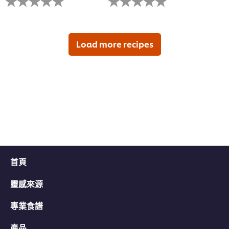
有
有
为
为
这
这
个
个
recipe
recipe
Load more recipes
提
提
交
交
评
评
级
级
首頁
靈感來源
專業食譜
產品