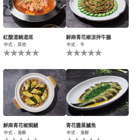
交
交
评
评
级
级
紅酸湯鍋湯底
鮮麻青花椒涼拌牛𦟌
中式
其他
中式
牛
没
没
有
有
为
为
这
这
个
个
recipe
recipe
提
提
交
交
评
评
级
级
鮮麻青花椒焗鱔
青花醬蒸鱸魚
中式
海鮮
中式
海鮮
没
没