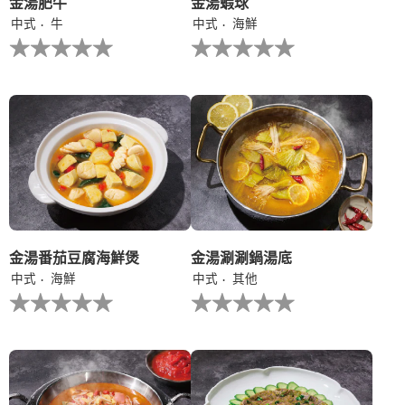
金湯肥牛
金湯蝦球
1.0，
中式
牛
中式
海鮮
共
没
没
5
有
有
分，
为
为
评
这
这
分
个
个
为
recipe
recipe
1。
提
提
交
交
评
评
级
级
金湯番茄豆腐海鮮煲
金湯涮涮鍋湯底
中式
海鮮
中式
其他
没
没
有
有
为
为
这
这
个
个
recipe
recipe
提
提