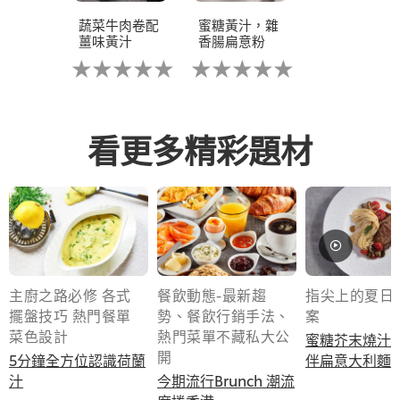
蔬菜牛肉卷配
蜜糖黃汁，雜
薑味黃汁
香腸扁意粉
没
没
有
有
为
为
这
这
个
个
recipe
recipe
看更多精彩題材
提
提
交
交
评
评
级
级
即睇西式燒汁食譜
主廚之路必修 各式
餐飲動態-最新趨
指尖上的夏日
擺盤技巧 熱門餐單
勢、餐飲行銷手法、
案
菜色設計
熱門菜單不藏私大公
蜜糖芥末燒汁
開
5分鐘全方位認識荷蘭
伴扁意大利麵
汁
今期流行Brunch 潮流