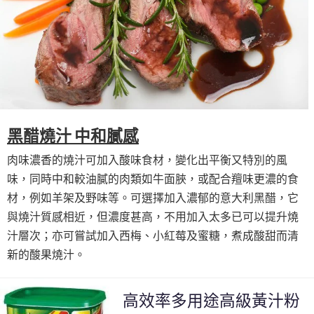
黑醋燒汁 中和膩感
肉味濃香的燒汁可加入酸味食材，變化出平衡又特別的風
味，同時中和較油膩的肉類如牛面脥，或配合羶味更濃的食
材，例如羊架及野味等。可選擇加入濃郁的意大利黑醋，它
與燒汁質感相近，但濃度甚高，不用加入太多已可以提升燒
汁層次；亦可嘗試加入西梅、小紅莓及蜜糖，煮成酸甜而清
新的酸果燒汁。
高效率多用途高級黃汁粉