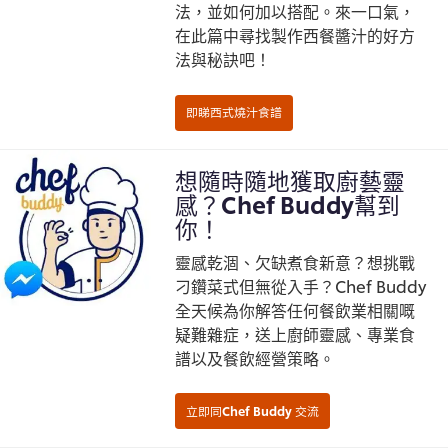
法，並如何加以搭配。來一口氣，
在此篇中尋找製作西餐醬汁的好方
法與秘訣吧！
想隨時隨地獲取廚藝靈
感？Chef Buddy幫到
你！
靈感乾涸、欠缺煮食新意？想挑戰
刁鑽菜式但無從入手？Chef Buddy
全天候為你解答任何餐飲業相關嘅
疑難雜症，送上廚師靈感、專業食
譜以及餐飲經營策略。