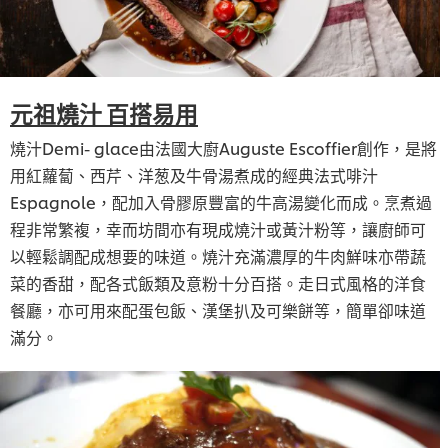
元祖燒汁 百搭易用
燒汁Demi- glace由法國大廚Auguste Escoffier創作，是將
用紅蘿蔔、西芹、洋葱及牛骨湯煮成的經典法式啡汁
Espagnole，配加入骨膠原豐富的牛高湯變化而成。烹煮過
程非常繁複，幸而坊間亦有現成燒汁或黃汁粉等，讓廚師可
以輕鬆調配成想要的味道。燒汁充滿濃厚的牛肉鮮味亦帶蔬
菜的香甜，配各式飯類及意粉十分百搭。走日式風格的洋食
餐廳，亦可用來配蛋包飯、漢堡扒及可樂餅等，簡單卻味道
滿分。