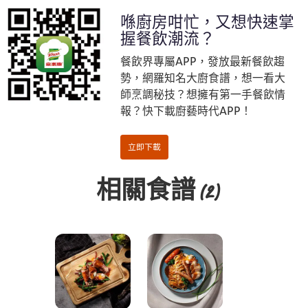
喺廚房咁忙，又想快速掌
握餐飲潮流？
餐飲界專屬APP，發放最新餐飲趨
勢，網羅知名大廚食譜，想一看大
更多產品資訊
師烹調秘技？想擁有第一手餐飲情
報？快下載廚藝時代APP！
相關食譜
(2)