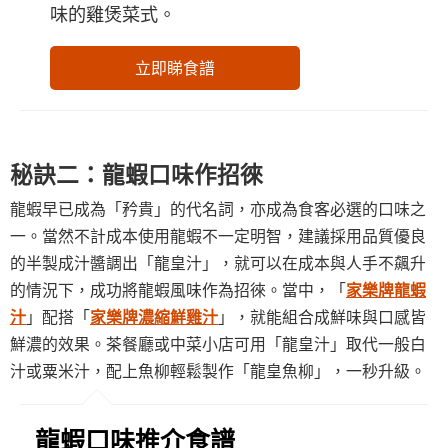
味的雞煲菜式。
立即睇食譜
秘訣二：龍蝦口味作招徠
龍蝦早已成為「矜貴」的代名詞，亦成為食客必選的口味之
一。當然不計成本使用龍蝦不一定明智，建議採用品質優良
的半製成汁醬調出「龍皇汁」，就可以在成本與人手不飆升
的情況下，成功將龍蝦風味作為招徠。當中，「
家樂牌龍蝦
汁
」配搭「
家樂牌濃縮鮮雞汁
」，就能組合成鮮味與口感皆
鮮濃的效果。茶餐廳或中菜小店可用「龍皇汁」取代一般白
汁或粟米汁，配上魚柳輕鬆製作「龍皇魚柳」，一秒升級。
龍蝦口味推介食譜