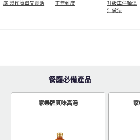
底 製作簡單又靈活
正無難度
升級車仔麵湯
汁做法
餐廳必備產品
家樂牌真味高湯
家