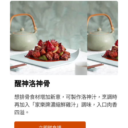
醒神洛神骨
想排骨食材增加新意，可製作洛神汁，烹調時
再加入「家樂牌濃縮鮮雞汁」調味，入口肉香
四溢。
立即睇食譜