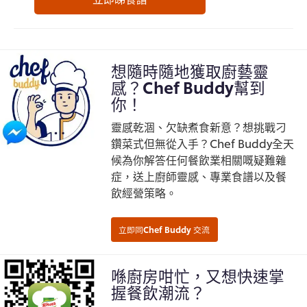
想隨時隨地獲取廚藝靈
感？Chef Buddy幫到
你！
靈感乾涸、欠缺煮食新意？想挑戰刁
鑽菜式但無從入手？Chef Buddy全天
候為你解答任何餐飲業相關嘅疑難雜
症，送上廚師靈感、專業食譜以及餐
飲經營策略。
喺廚房咁忙，又想快速掌
握餐飲潮流？