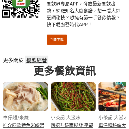
餐飲界專屬APP，發放最新餐飲趨
勢，網羅知名大廚食譜，想一看大師
烹調秘技？想擁有第一手餐飲情報？
快下載廚藝時代APP！
更多關於
餐飲經營
更多餐飲資訊
車仔麵/米線
小茶記 大滋味
小茶記 大滋味
推介四款特色米線湯
四招升級兩餸飯 平靚
車仔麵秘訣大