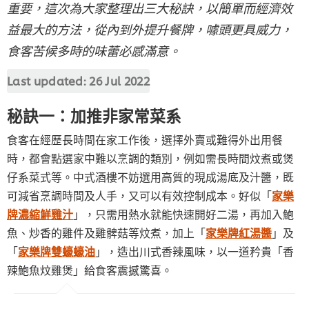
重要，這次為大家整理出三大秘訣，以簡單而經濟效
益最大的方法，從內到外提升餐牌，噱頭更具威力，
食客苦候多時的味蕾必感滿意。
Last updated:
26 Jul 2022
秘訣一：加推非家常菜系
食客在經歷長時間在家工作後，選擇外賣或難得外出用餐
時，都會點選家中難以烹調的類別，例如需長時間炆煮或煲
仔系菜式等。中式酒樓不妨選用高質的現成湯底及汁醬，既
可減省烹調時間及人手，又可以有效控制成本。好似「
家樂
牌濃縮鮮雞汁
」，只需用熱水就能快速開好二湯，再加入鮑
魚、炒香的雞件及雞髀菇等炆煮，加上「
家樂牌紅湯醬
」及
「
家樂牌雙蠔蠔油
」，造出川式香辣風味，以一道矜貴「香
辣鮑魚炆雞煲」給食客震撼驚喜。