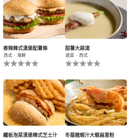
共
伴
5
意
分，
大
评
利
分
陳
为
年
3。
白
蘭
地
香辣韓式漢堡配薯條
甜薯大蒜湯
汁
西式
海鮮
蔬菜
西式
的
没
没
平
有
有
均
为
为
评
这
这
分
个
个
为
recipe
recipe
5.0，
提
提
共
交
交
5
评
评
分，
级
级
评
分
为
1。
鐵板泡菜漢堡​韓式芝士汁​
冬蔭龍蝦汁大蝦扁意粉