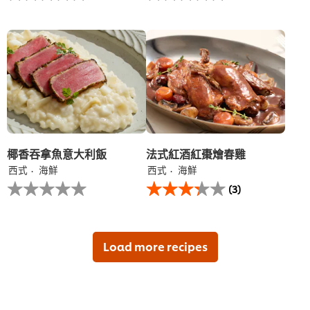
为
为
这
这
个
个
recipe
recipe
提
提
交
交
评
评
级
级
椰香吞拿魚意大利飯​
法式紅酒紅棗燴春雞
西式
海鮮
西式
海鮮
没
此
(3)
有
法
为
式
这
紅
个
酒
recipe
紅
Load more recipes
提
棗
交
燴
评
春
级
雞
的