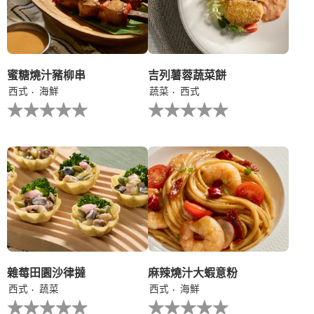
的
评
为
平
级
1。
均
评
分
为
蜜糖燒汁豬柳串
吉列薯蓉蔬菜餅
3.0，
西式
海鮮
蔬菜
西式
共
没
没
5
有
有
分，
为
为
评
这
这
分
个
个
为
recipe
recipe
1。
提
提
交
交
评
评
级
级
雜莓田園沙律撻
麻辣燒汁大蝦意粉
西式
蔬菜
西式
海鮮
没
没
有
有