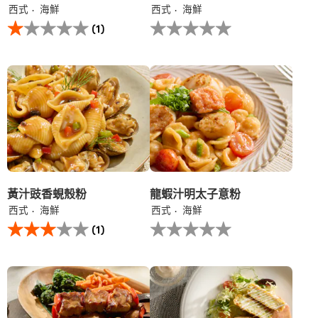
西式
海鮮
西式
海鮮
此
没
(1)
鐵
有
板
为
泡
这
菜
个
漢
recipe
堡​
提
韓
交
式
评
芝
级
士
汁​
的
平
黃汁豉香蜆殼粉
龍蝦汁明太子意粉
均
西式
海鮮
西式
海鮮
评
此
没
分
(1)
黃
有
为
汁
为
1.0，
豉
这
共
香
个
5
蜆
recipe
分，
殼
提
评
粉
交
分