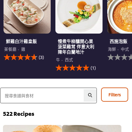
鮮雞白汁雞皇飯
慢煮牛柳釀開心果
西施泡飯
菠菜雞茸 伴意大利
茶餐廳
雞
海鮮
中式
陳年白蘭地汁
此
没
(3)
鮮
有
牛
西式
雞
此
为
(1)
白
慢
这
汁
煮
个
雞
牛
recipe
皇
柳
提
飯
釀
交
Filters
的
開
评
平
心
级
均
果
评
菠
522
Recipes
分
菜
为
雞
4.7，
茸