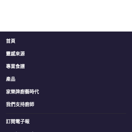
平
均
评
分
为
3.3，
共
首頁
5
分，
评
靈感來源
分
为
專業食譜
3。
產品
家樂牌廚藝時代
我們支持廚師
訂閱電子報