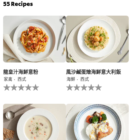
评
菠
55
Recipes
分
菜
为
雞
4.7，
茸
共
伴
5
意
分，
大
评
利
分
陳
为
年
3。
白
蘭
地
龍皇汁海鮮意粉
風沙鹹蛋燴海鮮意大利飯
汁
家禽
西式
海鮮
西式
的
没
没
平
有
有
均
为
为
评
这
这
分
个
个
为
recipe
recipe
5.0，
提
提
共
交
交
5
评
评
分，
级
级
评