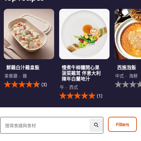
鮮雞白汁雞皇飯
慢煮牛柳釀開心果
西施泡飯
菠菜雞茸 伴意大利
茶餐廳
雞
中式
海鮮
陳年白蘭地汁
此
没
(3)
鮮
有
牛
西式
雞
此
为
(1)
白
慢
这
汁
煮
个
雞
牛
recipe
皇
柳
提
飯
釀
交
Filters
的
開
评
平
心
级
均
果