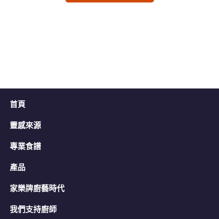
交
交
评
评
级
级
首頁
靈感來源
專業食譜
產品
家樂牌廚藝時代
我們支持廚師