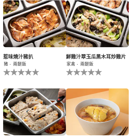
个
个
recipe
recipe
提
提
交
交
评
评
级
级
惹味燒汁豬扒
鮮雞汁翠玉瓜黑木耳炒雞片
豬
兩餸飯
家禽
兩餸飯
没
没
有
有
为
为
这
这
个
个
recipe
recipe
提
提
交
交
评
评
级
级