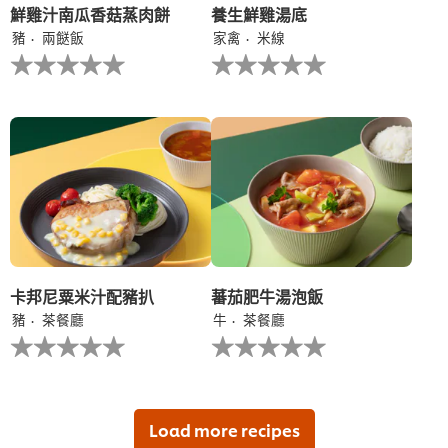
鮮雞汁南瓜香菇蒸肉餅
養生鮮雞湯底
豬
兩餸飯
家禽
米線
没
没
有
有
为
为
这
这
个
个
recipe
recipe
提
提
交
交
评
评
级
级
卡邦尼粟米汁配豬扒
蕃茄肥牛湯泡飯
豬
茶餐廳
牛
茶餐廳
没
没
有
有
为
为
这
这
个
个
recipe
recipe
Load more recipes
提
提