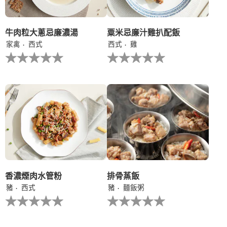
分
为
1。
牛肉粒大蔥忌廉濃湯
粟米忌廉汁雞扒配飯
家禽
西式
西式
雞
没
没
有
有
为
为
这
这
个
个
recipe
recipe
提
提
交
交
评
评
级
级
香濃煙肉水管粉
排骨蒸飯
豬
西式
豬
麵飯粥
没
没
有
有
为
为
这
这