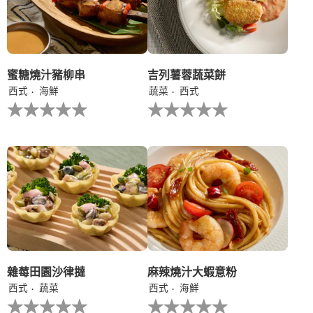
的
评
为
平
级
1。
均
评
分
为
蜜糖燒汁豬柳串
吉列薯蓉蔬菜餅
3.0，
西式
海鮮
蔬菜
西式
共
没
没
5
有
有
分，
为
为
评
这
这
分
个
个
为
recipe
recipe
1。
提
提
交
交
评
评
级
级
雜莓田園沙律撻
麻辣燒汁大蝦意粉
西式
蔬菜
西式
海鮮
没
没
有
有