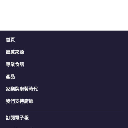
平
均
评
分
为
3.3，
共
首頁
5
分，
评
靈感來源
分
为
專業食譜
3。
產品
家樂牌廚藝時代
我們支持廚師
訂閱電子報