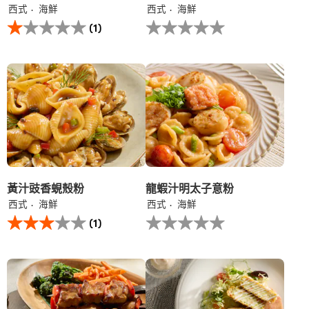
西式
海鮮
西式
海鮮
此
没
(1)
鐵
有
板
为
泡
这
菜
个
漢
recipe
堡​
提
韓
交
式
评
芝
级
士
汁​
的
平
黃汁豉香蜆殼粉
龍蝦汁明太子意粉
均
西式
海鮮
西式
海鮮
评
此
没
分
(1)
黃
有
为
汁
为
1.0，
豉
这
共
香
个
5
蜆
recipe
分，
殼
提
评
粉
交
分