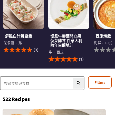
鮮雞白汁雞皇飯
慢煮牛柳釀開心果
西施泡飯
菠菜雞茸 伴意大利
茶餐廳
雞
海鮮
中式
陳年白蘭地汁
此
没
(3)
鮮
有
牛
西式
雞
此
为
(1)
白
慢
这
汁
煮
个
雞
牛
recipe
皇
柳
提
飯
釀
交
Filters
的
開
评
平
心
级
均
果
评
菠
522
Recipes
分
菜
为
雞
4.7，
茸