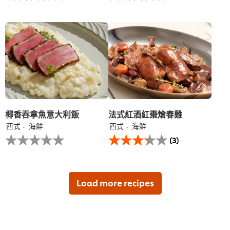
为
为
这
这
个
个
recipe
recipe
提
提
交
交
评
评
级
级
椰香吞拿魚意大利飯​
法式紅酒紅棗燴春雞
西式
海鮮
西式
海鮮
没
此
(3)
有
法
为
式
这
紅
个
酒
recipe
紅
Load more recipes
提
棗
交
燴
评
春
级
雞
的