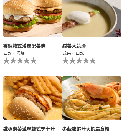
共
伴
5
意
分，
大
评
利
分
陳
为
年
3。
白
蘭
地
香辣韓式漢堡配薯條
甜薯大蒜湯
汁
西式
海鮮
蔬菜
西式
的
没
没
平
有
有
均
为
为
评
这
这
分
个
个
为
recipe
recipe
5.0，
提
提
共
交
交
5
评
评
分，
级
级
评
分
为
1。
鐵板泡菜漢堡​韓式芝士汁​
冬蔭龍蝦汁大蝦扁意粉