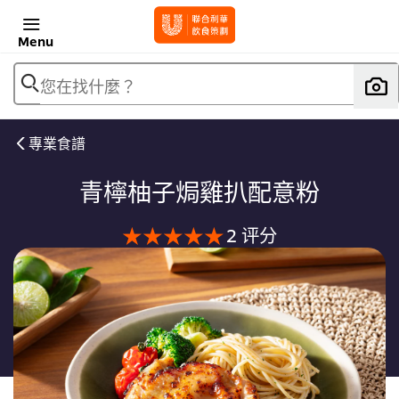
Menu
您在找什麼？
專業食譜
青檸柚子焗雞扒配意粉
此
2 评分
青
檸
柚
子
焗
雞