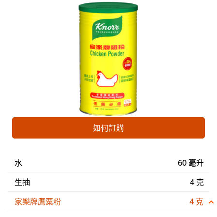
如何訂購
水
60 毫升
生抽
4 克
家樂牌鷹粟粉
4 克