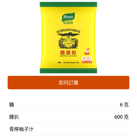
如何訂購
糖
6 克
雞扒
600 克
青檸柚子汁