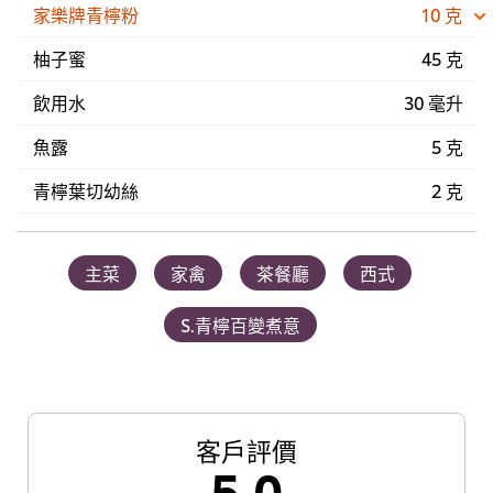
家樂牌青檸粉
10 克
柚子蜜
45 克
飲用水
30 毫升
魚露
5 克
青檸葉切幼絲
2 克
主菜
家禽
茶餐廳
西式
S.青檸百變煮意
客戶評價
5.0