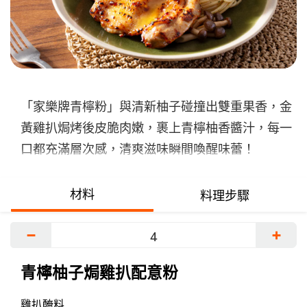
扒
配
意
粉
的
「家樂牌青檸粉」與清新柚子碰撞出雙重果香，金
平
黃雞扒焗烤後皮脆肉嫩，裹上青檸柚香醬汁，每一
均
口都充滿層次感，清爽滋味瞬間喚醒味蕾！
评
分
为
材料
料理步驟
5.0，
共
−
+
5
分，
青檸柚子焗雞扒配意粉
评
雞扒醃料