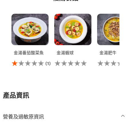
金湯番茄酸菜魚
金湯蝦球
金湯肥牛
此
没
没
(1)
金
有
有
湯
为
为
番
这
这
茄
个
个
酸
recipe
recipe
菜
提
提
產品資訊
魚
交
交
的
评
评
平
级
级
均
營養及過敏原資訊
评
分
为