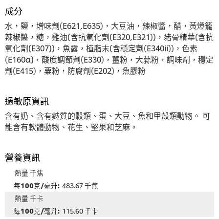
1.0，
成分
共
5
水，鹽，增味劑(E621,E635)，大豆油，辣椒醬，醋，黃燈籠
分，
辣椒醬，糖，雞油(含抗氧化劑(E320,E321))，豬骨精華(含抗
评
氧化劑(E307))，魚露，植脂末(含穩定劑(E340ii))，色素
分
(E160a)，酸度調節劑(E330)，薑粉，大蒜粉，調味劑，穩定
为
1。
劑(E415)，粟粉，防腐劑(E202)，魚膠粉
過敏原資訊
含有奶、含有麩質的穀類、蛋、大豆、魚和甲殼類動物。 可
能含有軟體動物、花生、堅果和芝麻。
營養資訊
熱量 千焦
483.67 千焦
熱量 千卡
115.60 千卡