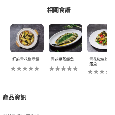
相關食譜
鮮麻青花椒焗鱔
青花醬蒸鱸魚
青花椒麻炒雞
鮑魚
没
没
没
有
有
有
为
为
为
这
这
这
个
个
个
recipe
recipe
recipe
提
提
產品資訊
提
交
交
交
评
评
评
级
级
级