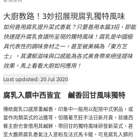
大廚教路！3妙招展現腐乳獨特風味
如何善用腐乳提升菜式香氣？只要善用本篇3招，即能
快速提升腐乳食譜所呈現的獨特風味！腐乳是中國極
具代表性的調味食材之一，甚至被美稱為「東方芝
士」，其濃郁滋味與口感能為各式美食帶來絕佳提味
效果，馬上看看大廚如何應用！
Last updated:
20 Jul 2020
腐乳入饌中西皆宜 鹹香回甘風味獨特
傳統腐乳口感厚重鹹香，印象中一般用以配搭中式粥品，或
當作肉類菜式的沾醬等，但隨著烹飪手法日新月異，就連西
餐主廚也會借用其鹹鮮、帶回甘的獨特風味研發新菜式，甚
至大膽將腐乳香氣注入意粉及法式馬卡龍，可見腐乳入饌的