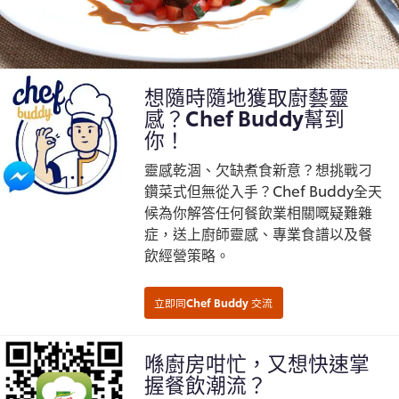
想隨時隨地獲取廚藝靈
感？Chef Buddy幫到
你！
靈感乾涸、欠缺煮食新意？想挑戰刁
鑽菜式但無從入手？Chef Buddy全天
候為你解答任何餐飲業相關嘅疑難雜
症，送上廚師靈感、專業食譜以及餐
飲經營策略。
喺廚房咁忙，又想快速掌
握餐飲潮流？