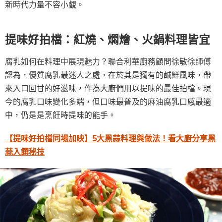
新時代力量不容小覷。
提味好拍檔：紅燒、燜燴、火鍋料理皆宜
腐乳如何在料理中展現魅力？聯合利華廚務顧問徐敏徐師傅
認為，優質腐乳最迷人之處，在於其是獨有的鹹鮮風味，帶
來入口回甘的好滋味，作為大廚們用以提味的最佳拍檔。現
今的腐乳口味變化多端，但口味最普及的麻油腐乳口感最適
中，仍是是烹飪時提味的能手。
【提味好拍檔同場加映】5大黑蒜料理與做法！看大廚分享黑
蒜入饌秘技