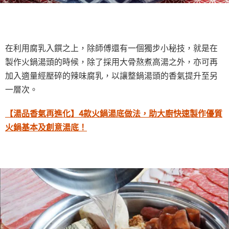
在利用腐乳入饌之上，除師傅還有一個獨步小秘技，就是在
製作火鍋湯頭的時候，除了採用大骨熬煮高湯之外，亦可再
加入適量經壓碎的辣味腐乳，以讓整鍋湯頭的香氣提升至另
一層次。
【湯品香氣再進化】4款火鍋湯底做法，助大廚快速製作優質
火鍋基本及創意湯底！