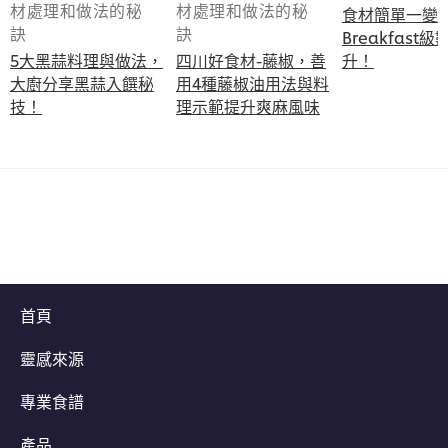
材處理和做法的秘
材處理和做法的秘
食材簡單一變 All Day
訣
訣
Breakfast
5大黑蒜料理與做法，
四川好食材-藤椒，善
升！
大廚分享黑蒜入饌秘
用4種藤椒油用法與料
技！
理示範提升爽麻風味
首頁
靈感來源
專業食譜
產品