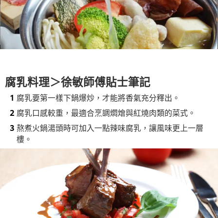
腐乳料理＞徐敏師傅貼士筆記
腐乳要第一樣下鍋爆炒，才能將香氣充分釋出。
腐乳口感較重，最適合烹調燜燴與紅燒肉類的菜式。
熬煮火鍋湯頭時可加入一點辣味腐乳，讓風味更上一層
樓。