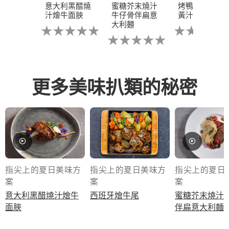
意大利黑醋燒
蜜糖芥末燒汁
烤鴨胸伴西梅
汁燴牛面脥
牛仔骨伴扁意
黃汁
大利麵
没
没
有
没
有
为
有
为
这
为
这
个
这
个
recipe
个
recipe
提
recipe
提
更多美味扒類的秘密
交
提
交
评
交
评
级
评
级
级
指尖上的夏日美味方
指尖上的夏日美味方
指尖上的夏日
案
案
案
夏日美味食譜一次掌握
意大利黑醋燒汁燴牛
西班牙燴牛尾
蜜糖芥末燒汁
面脥
伴扁意大利麵