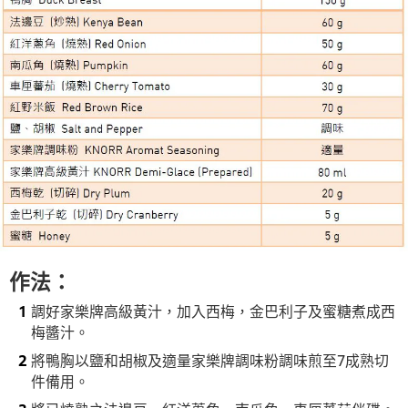
作法：
調好家樂牌高級黃汁，加入西梅，金巴利子及蜜糖煮成西
梅醬汁。
將鴨胸以鹽和胡椒及適量家樂牌調味粉調味煎至7成熟切
件備用。