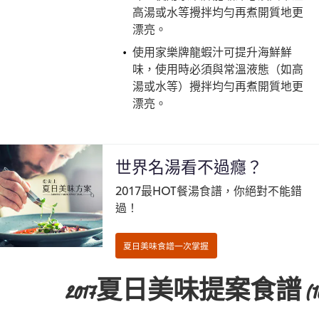
高湯或水等攪拌均勻再煮開質地更
漂亮。
使用家樂牌龍蝦汁可提升海鮮鮮
味，使用時必須與常溫液態（如高
湯或水等）攪拌均勻再煮開質地更
漂亮。
世界名湯看不過癮？
2017最HOT餐湯食譜，你絕對不能錯
過！
2017夏日美味提案食譜
(1