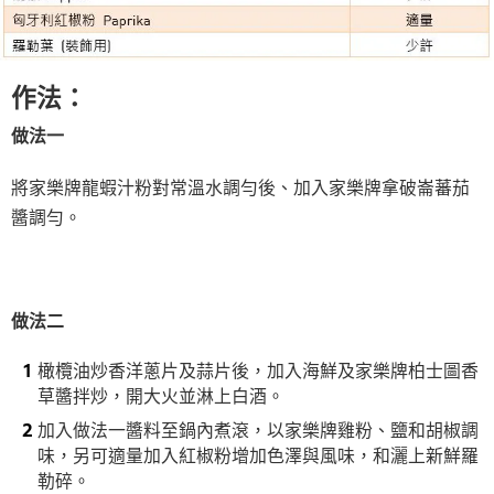
作法：
做法一
將家樂牌龍蝦汁粉對常溫水調勻後、加入家樂牌拿破崙蕃茄
醬調勻。
做法二
橄欖油炒香洋蔥片及蒜片後，加入海鮮及家樂牌柏士圖香
草醬拌炒，開大火並淋上白酒。
加入做法一醬料至鍋內煮滾，以家樂牌雞粉、鹽和胡椒調
味，另可適量加入紅椒粉增加色澤與風味，和灑上新鮮羅
勒碎。