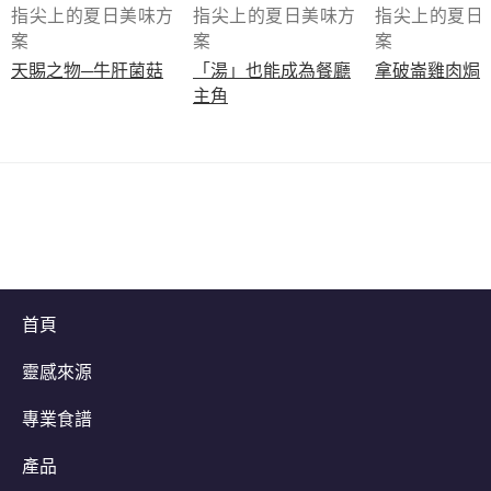
指尖上的夏日美味方
指尖上的夏日美味方
指尖上的夏日
案
案
案
天賜之物─牛肝菌菇
「湯」也能成為餐廳
拿破崙雞肉焗
主角
首頁
夏日美味食譜一次掌握
靈感來源
專業食譜
產品