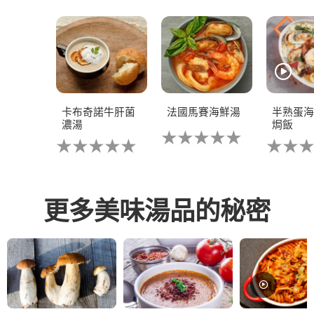
卡布奇諾牛肝菌
法國馬賽海鮮湯
半熟蛋海
濃湯
焗飯
没
没
没
有
有
有
为
为
为
这
这
这
个
个
个
recipe
recipe
recipe
提
更多美味湯品的秘密
提
提
交
交
交
评
评
评
级
级
级