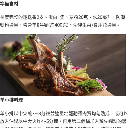
準備食材
長度完整的迷迭香2支、蛋白1隻、粟粉20克、水20毫升、防潮
糖粉適量、帶骨羊排4隻(約400克)、沙律生菜/食用花適量。
羊小排料理
羊小排以中火煎7∼8分鐘並適量地翻動讓肉質均勻熟成，或可以
放入油鍋以中大火炸4~5分鐘，再用第二個鍋加入預先調製的醬