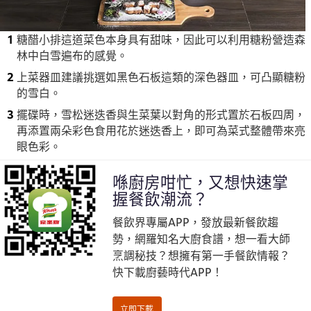
糖醋小排這道菜色本身具有甜味，因此可以利用糖粉營造森
林中白雪遍布的感覺。
上菜器皿建議挑選如黑色石板這類的深色器皿，可凸顯糖粉
的雪白。
擺碟時，雪松迷迭香與生菜葉以對角的形式置於石板四周，
再添置兩朵彩色食用花於迷迭香上，即可為菜式整體帶來亮
眼色彩。
喺廚房咁忙，又想快速掌
握餐飲潮流？
餐飲界專屬APP，發放最新餐飲趨
勢，網羅知名大廚食譜，想一看大師
烹調秘技？想擁有第一手餐飲情報？
快下載廚藝時代APP！