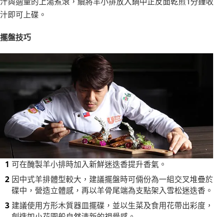
汁與適量的上湯煮滾，續將羊小排放入鍋中正反面乾煎1分鐘收
汁即可上碟。
擺盤技巧
可在醃製羊小排時加入新鮮迷迭香提升香氣。
因中式羊排體型較大，建議擺盤時可倆份為一組交叉堆疊於
碟中，營造立體感，再以羊骨尾端為支點架入雪松迷迭香。
建議使用方形木質器皿擺碟，並以生菜及食用花帶出彩度，
創造如小花園般自然清新的視覺感。