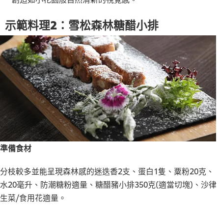
示範料理2：雪松森林糖醋小排
準備食材
分枝較多並能呈現森林感的迷迭香2支、蛋白1隻、粟粉20克、
水20毫升、防潮糖粉適量、糖醋豬小排350克(適當切塊)、沙律
生菜/食用花適量。