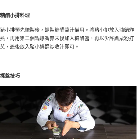
糖醋小排料理
豬小排預先醃製後，調製糖醋醬汁備用。將豬小排放入油鍋炸
熟，再用第二個鍋爆香蒜末後加入糖醋醬，再以少許鷹粟粉打
芡，最後放入豬小排翻炒收汁即可。
擺盤技巧