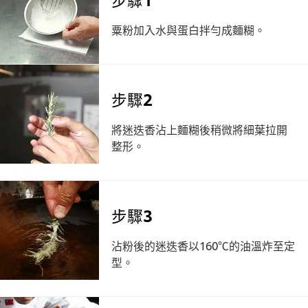
粟粉加入水與蛋白拌勻成麵糊。
步驟2
將迷迭香沾上麵糊後稍微將細葉拉開
整形。
步驟3
沾粉後的迷迭香以160℃的油溫炸至定
型。