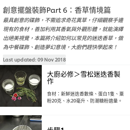
創意擺盤裝飾Part 6：香草情境篇
最具創意的碟飾，不需追求奇花異草，仔細觀察手邊
現有的食材，善加利用其香氣與外觀形體，就能演繹
出絕美視覺，本篇將介紹如何以常見的迷迭香草，做
為中餐碟飾、創造夢幻意境，大廚們趕快學起來！
Last updated:
09 Nov 2018
大廚必修＞雪松迷迭香製
作
食材：新鮮迷迭香數條、蛋白1隻、粟
粉20克、水20毫升、防潮糖粉適量。
步驟1