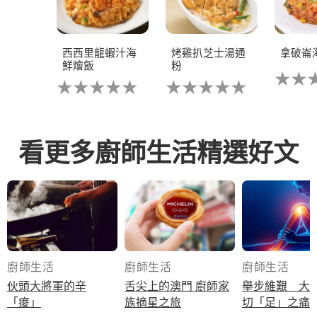
西西里龍蝦汁海
烤雞扒芝士湯通
拿破崙
鮮燴飯
粉
没
没
没
有
有
有
为
为
为
这
这
这
个
个
个
recipe
recipe
recipe
提
看更多廚師生活精選好文
提
提
交
交
交
评
评
评
级
级
级
廚師生活
廚師生活
廚師生活
伙頭大將軍的辛
舌尖上的澳門 廚師家
舉步維艱 大
「痠」
族摘星之旅
切「足」之痛