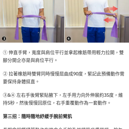
① 伸直手臂，寬度與肩位平行並拿起橡筋帶用輕力拉開，雙
腳分開企亦是與肩位平行。
② 拉著橡筋時雙臂同時慢慢屈曲成90度，緊記此預備動作需
要保持身體挺直。
③&④ 左右手後臂緊貼腋下，左手用力向外伸展約35度，維
持5秒，然後慢慢回原位，右手重覆動作為一套動作。
第三招：隨時隨地紓緩手腕前臂肌