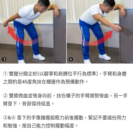
① 雙腿分開企好(以腳掌和肩膊位平行為標準)，手臂和身體
之間約是45度角扶在櫃邊作為預備動作。
② 雙膝微曲並彎身向前，扶在櫃子的手臂順勢彎曲，另一手
臂垂下，背部保持挺直。
③&④ 垂下的手像鐘擺般輕力前後擺動，緊記不要過份用力
和勉強，按自己能力控制擺動幅度。