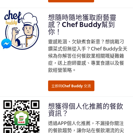
想隨時隨地獲取廚藝靈
感？Chef Buddy幫到
你！
靈感乾涸、欠缺煮食新意？想挑戰刁
鑽菜式但無從入手？Chef Buddy全天
候為你解答任何餐飲業相關嘅疑難雜
症，送上廚師靈感、專業食譜以及餐
飲經營策略。
想獲得個人化推薦的餐飲
資訊？
透過APP個人化推薦，不漏接你關注
的餐飲趨勢，讓你站在餐飲潮流的尖