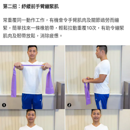
第二招：紓緩前手臂繃緊肌
常重覆同一動作工作，有機會令手臂肌肉及關節過勞而繃
緊，簡單找來一條橡筋帶，輕鬆拉動重覆10次，有助令繃緊
肌肉及靭帶放鬆，消除疲憊。