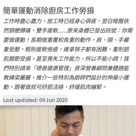
簡單運動消除廚房工作勞損
工作時盡心盡力，放工時已經身心俱疲，翌日睡醒依
然頸梗膊痛、雙手痠軟……原來身體已發出訊號：你需
要做運動！長期做重覆和負重的動作，肩、頸、手嚴
重受壓，輕則痠軟倦疲，連拿筷子都有困難，重則筋
肌關節受損，甚至喪失工作能力，所以不能小覤！我
們特別請來「德善健康管理」資深營養顧問兼體適能
教練梁麗麗，推介一些特別為廚師們設計的伸展小運
動，跟著做就可紓筋活絡，紓緩肌肉繃緊。
Last updated:
09 Jun 2020