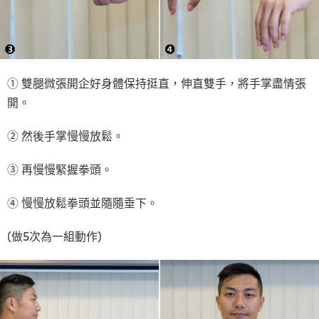
① 雙腿微張開企好身體保持挺直，伸直雙手，將手掌盡情張
開。
② 然後手掌慢慢放鬆。
③ 再慢慢緊握拳頭。
④ 慢慢放鬆拳頭並隨隨垂下。
(做5次為一組動作)