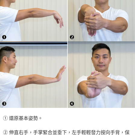
① 還原基本姿勢。
② 伸直右手，手掌緊合並垂下，左手輕輕發力按向手背，保