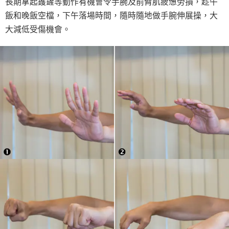
長期拿起鑊鏟等動作有機會令手腕及前臂肌疲憊勞損，趁午
飯和晚飯空檔，下午落場時間，隨時隨地做手腕伸展操，大
大減低受傷機會。