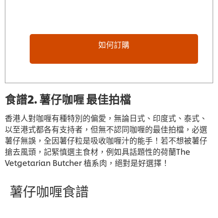
如何訂購
食譜2. 薯仔咖喱 最佳拍檔
香港人對咖喱有種特別的偏愛，無論日式、印度式、泰式、
以至港式都各有支持者，但無不認同咖喱的最佳拍檔，必選
薯仔無誤，全因薯仔粒是吸收咖喱汁的能手！若不想被薯仔
搶去風頭，記緊慎選主食材，例如具話題性的荷蘭The
Vetgetarian Butcher 植系肉，絕對是好選擇！
薯仔咖喱食譜