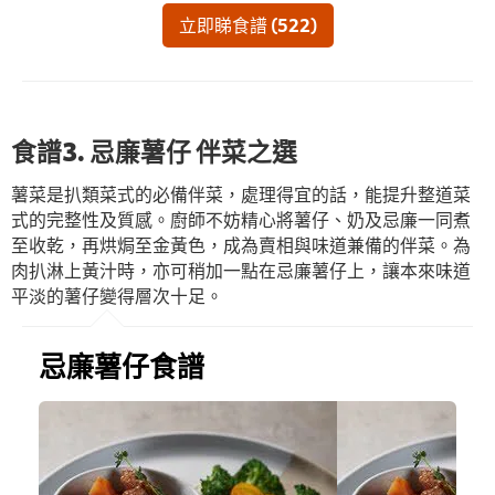
立即睇食譜 (522)
食譜3. 忌廉薯仔 伴菜之選
薯菜是扒類菜式的必備伴菜，處理得宜的話，能提升整道菜
式的完整性及質感。廚師不妨精心將薯仔、奶及忌廉一同煮
至收乾，再烘焗至金黃色，成為賣相與味道兼備的伴菜。為
肉扒淋上黃汁時，亦可稍加一點在忌廉薯仔上，讓本來味道
平淡的薯仔變得層次十足。
忌廉薯仔食譜