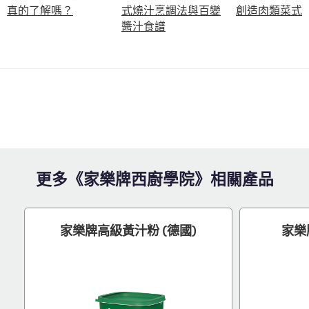
真的了解嗎？
式燒汁烹調法與百變
創造肉類菜式
醬汁食譜
更多《家樂牌西廚學院》相關產品
家樂牌高級黃汁粉 (德國)
家樂