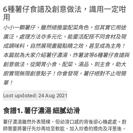
6種薯仔食譜及創意做法，識用一定咁
用
小小一顆薯仔，雖然總擔當配菜角色，但其實它用途
廣泛，處理方法亦多元化，能靈活配搭不同食材及現
成調味料，自然展現畫龍點睛之效，甚至成為主角！
本篇就為大家介紹薯仔濃湯、炸薯波等6種薯仔食譜與
創意做法，從開胃小食、配菜、湯品、到主食，助大
廚實現無限創意點子！你會發現，薯仔絕對不止咁簡
單！
Last updated:
24 Aug 2021
食譜1. 薯仔濃湯 細膩幼滑
薯仔濃湯雖然外表簡樸，但幼滑口感的背後卻心機處處。廚
師需要將薯仔先炒再烚至軟腍，加入炒香的煙肉及洋葱後，