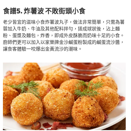
食譜5. 炸薯波 不敗街頭小食
老少皆宜的滋味小食炸薯波丸子，做法非常簡單，只需為薯
蓉加入牛奶、牛油及其他配料拌勻，搓成球狀後，沾上麵
粉、蛋漿及麵包，炸香，即成外皮酥脆而奶味十足的小食。
廚師們更可以加入以家樂牌金沙鹹蛋粉製成的鹹蛋流沙醬，
讓食客體驗一咬爆出金黃流沙的潮味。