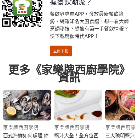
握餐飲潮流？
餐飲界專屬APP，發放最新餐飲趨
勢，網羅知名大廚食譜，想一看大師
烹調秘技？想擁有第一手餐飲情報？
快下載廚藝時代APP！
更多《家樂牌西廚學院》
資訊
家樂牌西廚學院
家樂牌西廚學院
家樂牌西廚學
西式海鮮如何處理 你
醬汁大全！全方位西
三大聰明醬汁