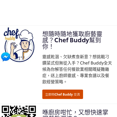
想隨時隨地獲取廚藝靈
感？Chef Buddy幫到
你！
靈感乾涸、欠缺煮食新意？想挑戰刁
鑽菜式但無從入手？Chef Buddy全天
候為你解答任何餐飲業相關嘅疑難雜
症，送上廚師靈感、專業食譜以及餐
飲經營策略。
喺廚房咁忙，又想快速掌