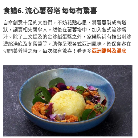
食譜6. 流心薯蓉塔 每每有驚喜
自命創意十足的大廚們，不妨花點心思，將薯蓉製成高塔
狀，讓賣相先聲奪人。然後在薯蓉塔中，加入各式流沙醬
汁。除了上文提及的金沙鹹蛋醬之外，家樂牌尚有推出喇沙
濃縮湯底及冬蔭醬等，助你呈現各式亞洲風味，確保食客在
切開薯蓉塔之時，每次都有驚喜！看更多
亞洲醬料及湯底