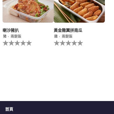
交
交
评
评
级
级
喇沙豬扒
黃金雞翼拼南瓜
豬
兩餸飯
雞
兩餸飯
没
没
有
有
为
为
这
这
个
个
recipe
recipe
提
提
交
交
评
评
级
级
首頁