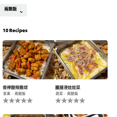
兩餸飯
10
Recipes
香檸酸辣雞球
臘腸浸娃娃菜
家禽
兩餸飯
蔬菜
兩餸飯
没
没
有
有
为
为
这
这
个
个