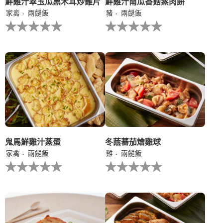
鮮雞汁翠玉瓜黑木耳炒雞片
鮮雞汁南瓜香菇蒸肉餅
家禽
兩餸飯
豬
兩餸飯
没
没
有
有
为
为
这
这
个
个
recipe
recipe
提
提
交
交
评
评
级
级
鬼馬鮮雞汁蒸蛋
冬蔭蕃茄燴雞球
家禽
兩餸飯
雞
兩餸飯
没
没
有
有
为
为
这
这
个
个
recipe
recipe
提
提