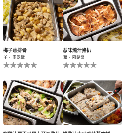
recipe
recipe
提
提
交
交
评
评
级
级
梅子蒸排骨
惹味燒汁豬扒
羊
兩餸飯
豬
兩餸飯
没
没
有
有
为
为
这
这
个
个
recipe
recipe
提
提
交
交
评
评
级
级