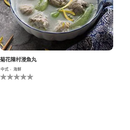
菊花陳村浸魚丸
中式
海鮮
没
有
为
这
个
recipe
提
交
评
级