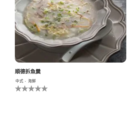
順德拆魚羹
中式
海鮮
没
有
为
这
个
recipe
提
交
评