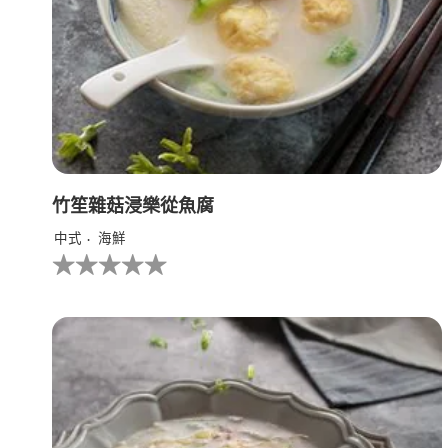
竹笙雜菇浸樂從魚腐
中式
海鮮
没
有
为
这
个
recipe
提
交
评
级