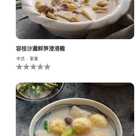
容桂沙灘鲜笋浸滑雞
中式
家禽
没
有
为
这
个
recipe
提
交
评
级