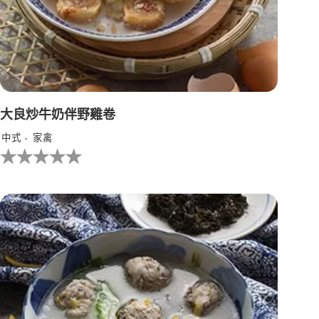
大良炒牛奶伴野雞卷
中式
家禽
没
有
为
这
个
recipe
提
交
评
级