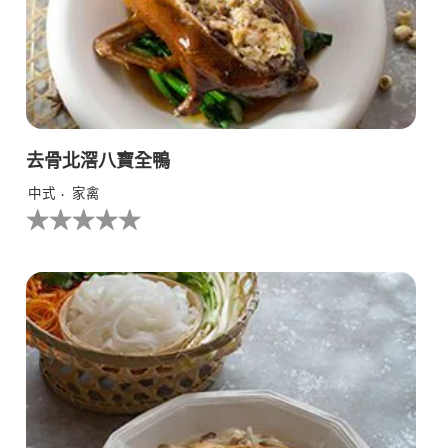
去骨北滘八寶全鴨
中式
家禽
没
有
为
这
个
recipe
提
交
评
级