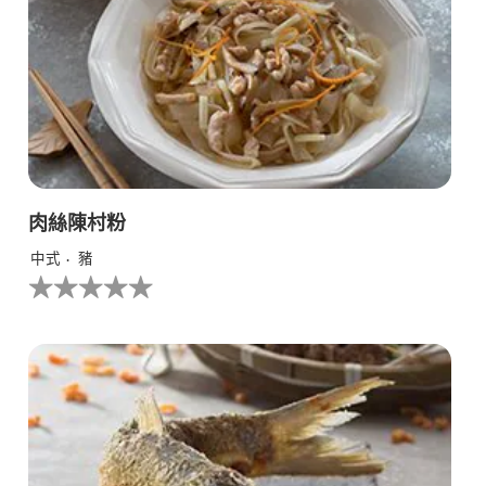
肉絲陳村粉
中式
豬
没
有
为
这
个
recipe
提
交
评
级