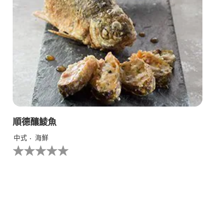
順德釀鯪魚
中式
海鮮
没
有
为
这
个
recipe
提
交
评