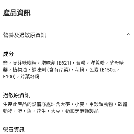
交
交
交
提
评
评
评
交
產品資訊
级
级
级
评
级
營養及過敏原資訊
成分
鹽，麥芽糖糊精，增味劑 (E621)，粟粉，洋蔥粉，酵母精
華，植物油，調味劑 (含有芹菜)，蒜粉，色素 (E150a，
E100)，芹菜籽粉
過敏原資訊
生產此產品的設備亦處理含大麥，小麥，甲殼類動物，軟體
動物，蛋，魚，花生，大豆，奶和芝麻類製品
營養資訊