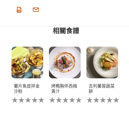
相關食譜
薯片魚皮拌金
烤鴨胸伴西梅
吉列薯蓉蔬菜
沙粉
黃汁
餅
没
没
没
有
有
有
没
为
为
为
有
这
这
这
为
个
个
个
这
recipe
recipe
recipe
个
提
提
提
re