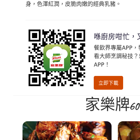
身，色澤紅潤，皮脆肉嫩的經典乳豬。
喺廚房咁忙，
餐飲界專屬APP
看大師烹調秘技？
APP！
立即下載
家樂牌