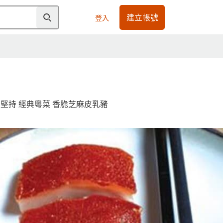
建立帳號
登入
堅持 經典粵菜 香脆芝麻皮乳豬