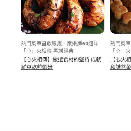
熱門菜單盡收眼底 - 家樂牌60週年
熱門菜單
「心」火相傳 再創經典
「心」火
【心火相傳】嚴選食材的堅持 成就
【心火相
鮮爽乾煎蝦碌
和諧盆