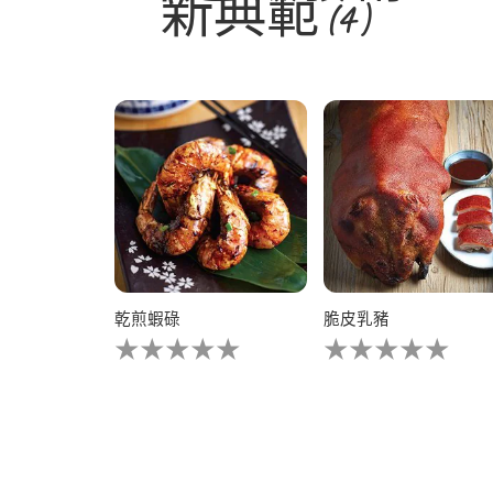
新典範
(4)
乾煎蝦碌
脆皮乳豬
没
没
有
有
为
为
这
这
个
个
recipe
recipe
提
提
交
交