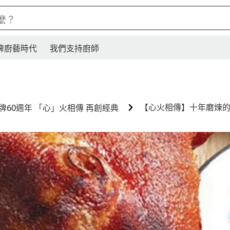
麼？
牌廚藝時代
我們支持廚師
【心火相傳】十年磨煉的
牌60週年 「心」火相傳 再創經典