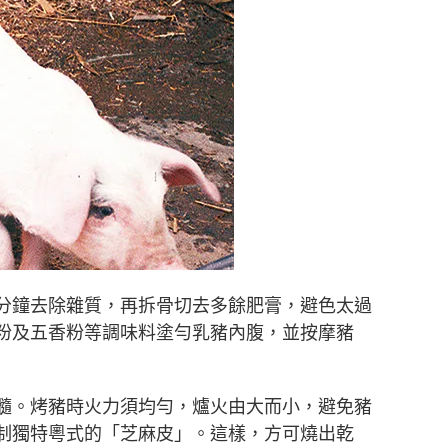
分鐘去除雜質，再拆骨切去多餘肥膏，避色太過
粉及五香粉等調味料塗勻乳豬內腹，並按摩豬
髓。烤豬時火力須均勻，爐火由大而小，避免豬
制獨特粵式的「芝麻皮」。這樣，方可燒出乾