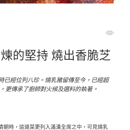
煉的堅持 燒出香脆芝
時已經位列八珍。燒乳豬留傳至今，已經超
色，更傳承了廚師對火候及選料的執著。
清朝時，這道菜更列入滿漢全席之中，可見燒乳