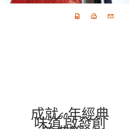
成就60年經典
味道 啟發創