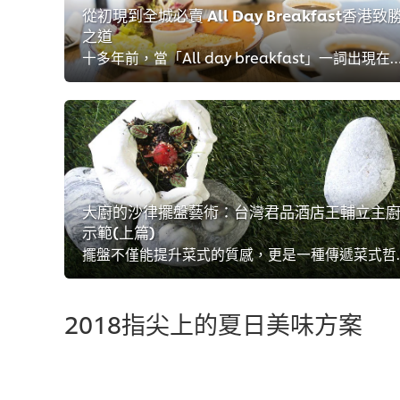
從初現到全城必賣 All Day Breakfast香港致
之道
十多年前，當「All day breakfast」一詞出現在香港餐飲業界時，無論身為經營者、廚師或食客，都無不想到：「明明是早餐，為何全日品嚐？」時至今天，這種全天候的美食種類已經街知巷聞，由大小西餐廳、咖啡室、以至高級
大廚的沙律擺盤藝術：台灣君品酒店王輔立主
示範(上篇)
擺盤不僅能提升菜式的質感，更是一種傳遞菜式哲學的方式，透過
2018指尖上的夏日美味方案