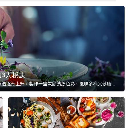
3大秘訣
隨著健康意識增加、氣溫逐漸上升，製作一盤兼顧繽紛色彩、風味多樣又健康滿載的沙律，便是主廚必修課。其實想傳遞輕盈感，只要掌握食材挑選、降低熱量這些關鍵，就能大大吸引重視體態客群的注意，進而提升餐廳健康的形象！