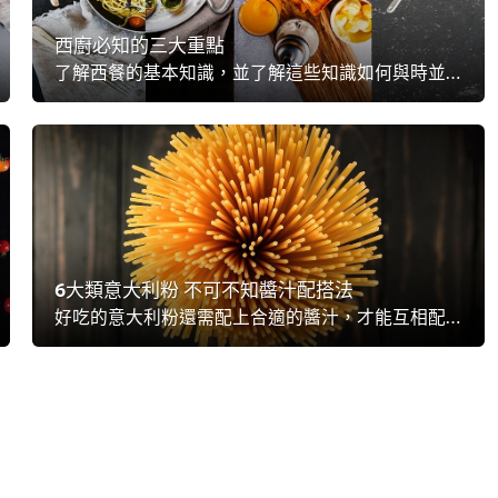
西廚必知的三大重點
了解西餐的基本知識，並了解這些知識如何與時並進，是專業廚師必須持有的敬業態度，而在眾多知識中，了解法式五大醬汁、擺盤與套餐組合、北歐菜式的影響力，則是三大必要知道的事。
6大類意大利粉 不可不知醬汁配搭法
好吃的意大利粉還需配上合適的醬汁，才能互相配襯成就一道美食。本文將告訴大廚們6種不同的意大利粉，應如何配對正確的醬汁，快看此次專題讓自己的意大利粉烹調技巧更上一層樓啦！