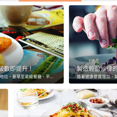
ast級數即提升！
製造輕盈沙律的
All day breakfast早在西餐界中佔有不可或缺的地位，豪華至星級餐廳，平民至咖啡室小店，餐牌上總見其蹤影，而且可以充滿個性特色，成為餐廳的招牌菜式之一。這次就向食材入手，看看如何簡單轉換食材，讓你餐廳的全日早餐即時升級！