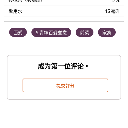
飲用水
15 毫升
西式
S.青檸百變煮意
前菜
家禽
成为第一位评论。
提交評分