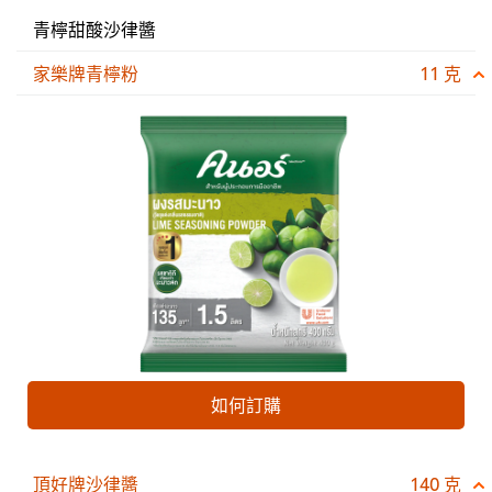
青檸甜酸沙律醬
家樂牌青檸粉
11 克
如何訂購
頂好牌沙律醬
140 克