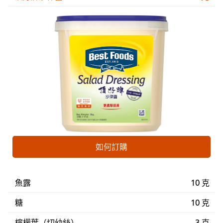
如何訂購
魚露
10 克
糖
10 克
檸檬葉（切幼絲）
3 克