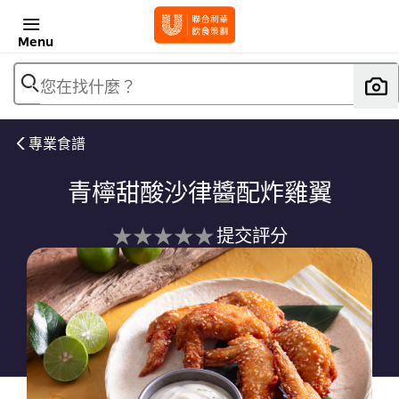
Menu
您在找什麼？
專業食譜
青檸甜酸沙律醬配炸雞翼
没
提交評分
有
为
这
个
recipe
提