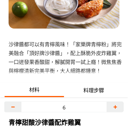
交
评
级
沙律醬都可以有青檸風味！「家樂牌青檸粉」將完
美融合「頂好牌沙律醬」，配上酥脆外皮炸雞翼，
一口迸發果香酸甜，解膩開胃一試上癮！微焦焦香
與檸檬清新完美平衡，大人細路都鍾意！
材料
料理步驟
−
+
青檸甜酸沙律醬配炸雞翼