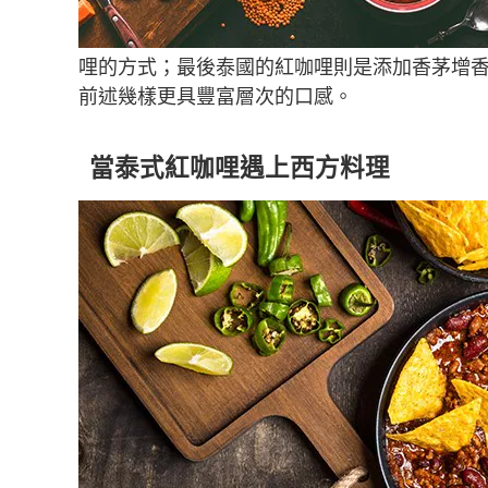
哩的方式；最後泰國的紅咖哩則是添加香茅增
前述幾樣更具豐富層次的口感。
當泰式紅咖哩遇上西方料理