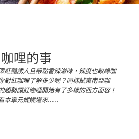
紅咖哩的事
澤紅豔誘人且帶點香辣滋味，辣度也較綠咖
你對紅咖哩了解多少呢？同樣試東南亞咖
的趨勢讓紅咖哩開始有了多樣的西方面容！
看本單元娓娓道來……