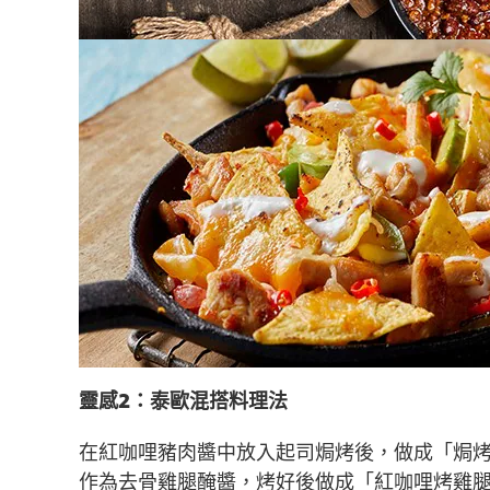
靈感2：泰歐混搭料理法
在紅咖哩豬肉醬中放入起司焗烤後，做成「焗
作為去骨雞腿醃醬，烤好後做成「紅咖哩烤雞