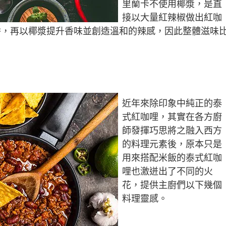
里蘭卡不使用椰漿，是直
接以大量紅辣椒做出紅咖
香，再以椰漿提升香味並創造溫和的辣感，因此整體滋味
近年來除印象中純正的泰
式紅咖哩，其實在各方廚
師發揮巧思將之融入西方
的料理元素後，原本只是
用來搭配米飯的泰式紅咖
哩也激迸出了不同的火
花，提供主廚們以下幾個
料理靈感。