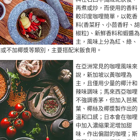
再煮或炒，而使用的香料
較印度咖哩簡單，以乾香
料(香菜籽、小茴香籽、胡
椒粒)、新鮮香料和蝦醬為
主，風味上分為紅、綠、
加或不加椰漿等類別，主要搭配米飯食用。
在亞洲常見的咖哩風味來
說，新加坡以黃咖哩為
主，且僅用少量的椰汁和
辣味調味；馬來西亞咖哩
不強調香茅，但加入芭蕉
葉、椰絲及椰漿製作出的
溫和口感；日本會在咖哩
中加入濃縮果泥增加甜
味，作出偏甜的咖哩；斯