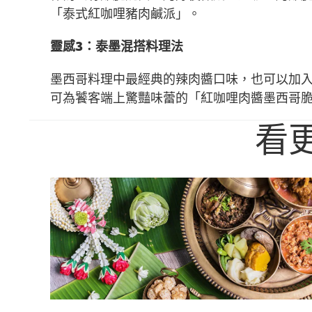
「泰式紅咖哩豬肉鹹派」。
靈感3：泰墨混搭料理法
墨西哥料理中最經典的辣肉醬口味，也可以加
可為饕客端上驚豔味蕾的「紅咖哩肉醬墨西哥
看