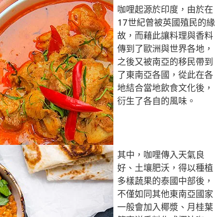
咖哩起源於印度，由於在
17世紀曾被英國殖民的緣
故，而藉此讓料理與香料
傳到了歐洲與世界各地，
之後又被南亞的移民帶到
了東南亞各國，從此在各
地結合當地飲食文化後，
衍生了各自的風味。
其中，咖哩傳入天氣良
好、土壤肥沃，得以種植
多樣蔬果的泰國中部後，
不僅如同其他東南亞國家
一般會加入椰漿、月桂葉