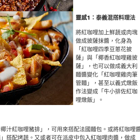
靈感1：泰義混搭料理法
將紅咖哩加上鮮蔬或肉塊
做成披薩抹醬，化身為
「紅咖哩四季豆蔥花披
薩」與「椰香紅咖哩雞披
薩」，也可以做成義大利
麵醬變化「紅咖哩雞肉筆
管麵」，甚至以義式燉飯
作法變成「牛小排佐紅咖
哩燉飯」。
烤椰汁紅咖哩豬排」，可用來搭配法國麵包。或將紅咖哩
腿」搭配烤蔬。又或者可在派皮中包入紅咖哩肉醬，做成