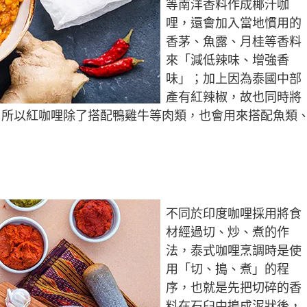
等南洋香料作成椰汁咖
哩，還會加入當地慣用的
香茅、魚露、月桂等香料
來「減低辣味、增強香
味」；加上因為泰國中部
產有紅辣椒，故也同時將
，所以紅咖哩除了搭配鴨雞牛等肉類，也會用來搭配魚類
不同於印度咖哩採用將食
材經過切、炒、煮的作
法，泰式咖哩烹調時是使
用「切、搗、煮」的程
序，也就是先把切碎的香
料在石臼中搗成泥狀後，