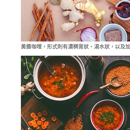
黃醬咖哩，形式則有濃稠膏狀、湯水狀，以及