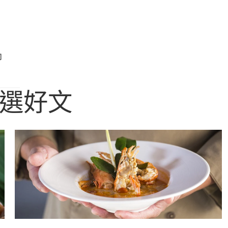
即
選好文