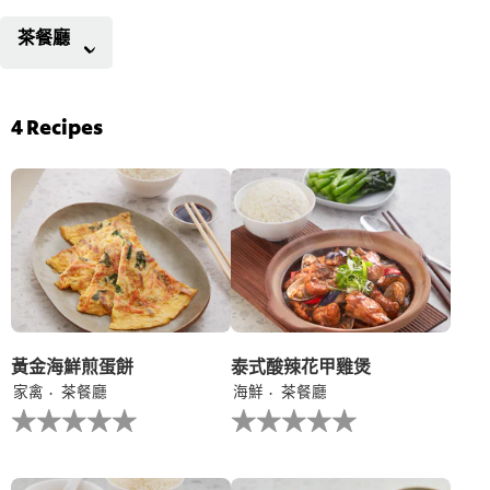
茶餐廳
4
Recipes
黃金海鮮煎蛋餅
泰式酸辣花甲雞煲
家禽
茶餐廳
海鮮
茶餐廳
没
没
有
有
为
为
这
这
个
个