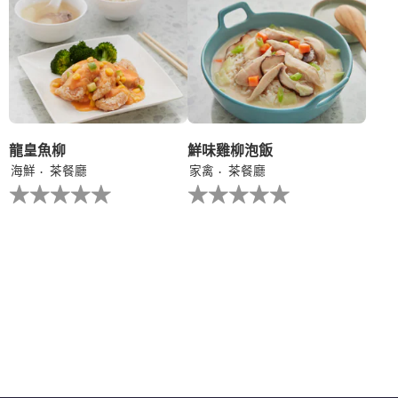
recipe
recipe
提
提
交
交
评
评
级
级
龍皇魚柳
鮮味雞柳泡飯
海鮮
茶餐廳
家禽
茶餐廳
没
没
有
有
为
为
这
这
个
个
recipe
recipe
提
提
交
交
评
评
级
级