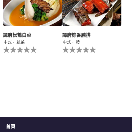
交
交
评
评
级
级
譚府松鶴白菜
譚府粽香腩排
中式
蔬菜
中式
豬
没
没
有
有
为
为
这
这
个
个
recipe
recipe
提
提
交
交
评
评
级
级
首頁