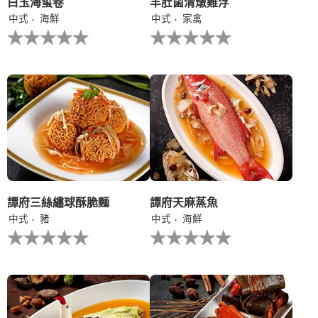
白玉海蜇卷
羊肚菌清燉雞浮
中式
海鮮
中式
家禽
没
没
有
有
为
为
这
这
个
个
recipe
recipe
提
提
交
交
评
评
级
级
譚府三絲繡球酥脆麵
譚府天麻蒸魚
中式
豬
中式
海鮮
没
没
有
有
为
为
这
这
个
个
recipe
recipe
提
提