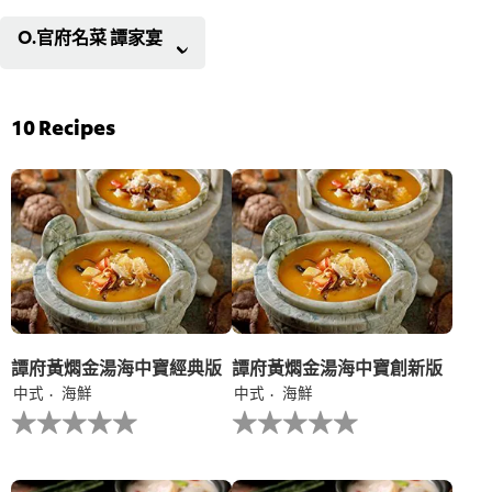
O.官府名菜 譚家宴
10
Recipes
譚府黃燜金湯海中寶經典版
譚府黃燜金湯海中寶創新版
中式
海鮮
中式
海鮮
没
没
有
有
为
为
这
这
个
个