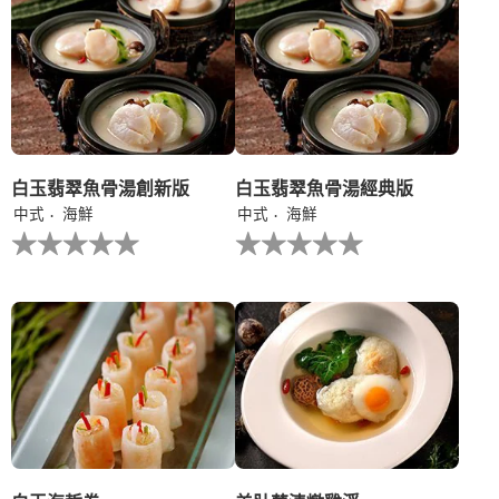
recipe
recipe
提
提
交
交
评
评
级
级
白玉翡翠魚骨湯創新版
白玉翡翠魚骨湯經典版
中式
海鮮
中式
海鮮
没
没
有
有
为
为
这
这
个
个
recipe
recipe
提
提
交
交
评
评
级
级