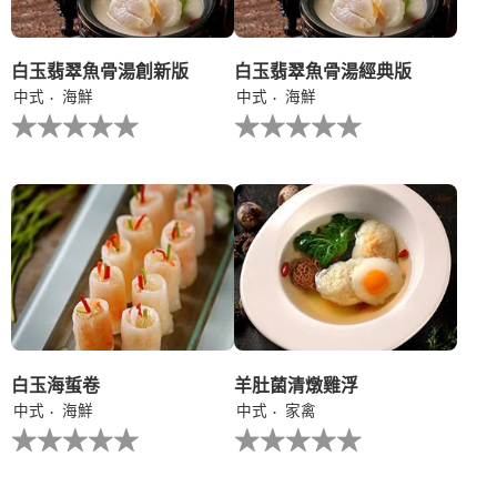
分
为
1。
白玉翡翠魚骨湯創新版
白玉翡翠魚骨湯經典版
中式
海鮮
中式
海鮮
没
没
有
有
为
为
这
这
个
个
recipe
recipe
提
提
交
交
评
评
级
级
白玉海蜇卷
羊肚菌清燉雞浮
中式
海鮮
中式
家禽
没
没
有
有
为
为
这
这