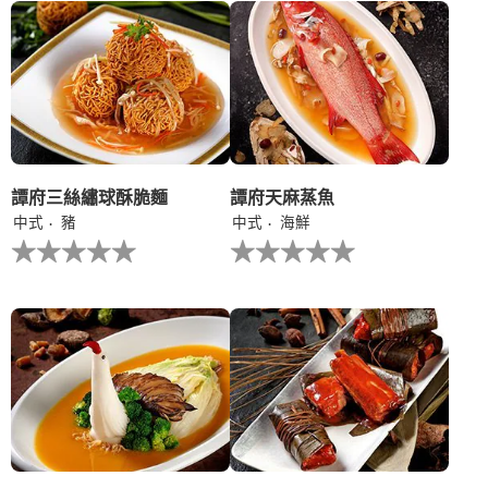
个
个
recipe
recipe
提
提
交
交
评
评
级
级
譚府三絲繡球酥脆麵
譚府天麻蒸魚
中式
豬
中式
海鮮
没
没
有
有
为
为
这
这
个
个
recipe
recipe
提
提
交
交
评
评
级
级