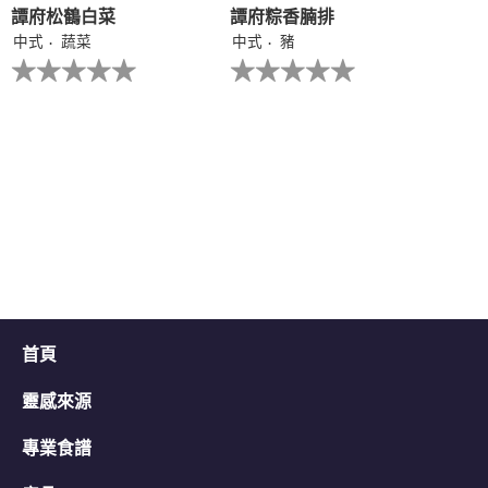
譚府松鶴白菜
譚府粽香腩排
中式
蔬菜
中式
豬
没
没
有
有
为
为
这
这
个
个
recipe
recipe
提
提
交
交
评
评
级
级
首頁
靈感來源
專業食譜