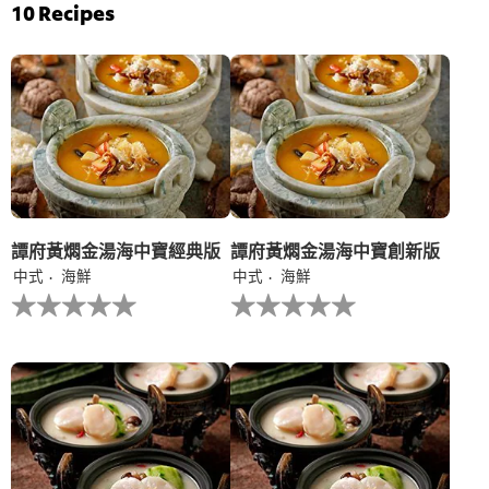
评
菠
10
Recipes
分
菜
为
雞
4.7，
茸
共
伴
5
意
分，
大
评
利
分
陳
为
年
3。
白
蘭
地
譚府黃燜金湯海中寶經典版
譚府黃燜金湯海中寶創新版
汁
中式
海鮮
中式
海鮮
的
没
没
平
有
有
均
为
为
评
这
这
分
个
个
为
recipe
recipe
5.0，
提
提
共
交
交
5
评
评
分，
级
级
评