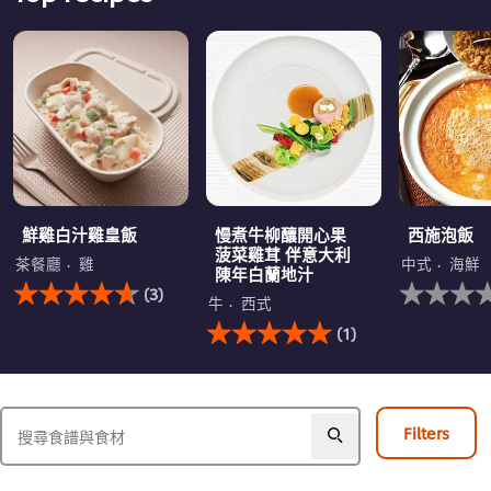
鮮雞白汁雞皇飯
慢煮牛柳釀開心果
西施泡飯
菠菜雞茸 伴意大利
茶餐廳
雞
中式
海鮮
陳年白蘭地汁
此
没
(3)
鮮
有
牛
西式
雞
此
为
(1)
白
慢
这
汁
煮
个
雞
牛
recipe
皇
柳
提
飯
釀
交
Filters
的
開
评
平
心
级
均
果