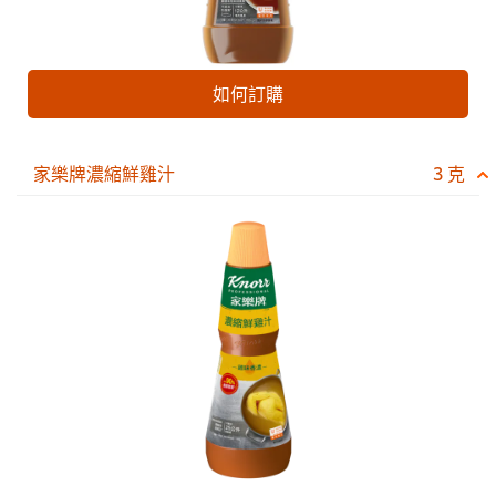
如何訂購
家樂牌濃縮鮮雞汁
3 克