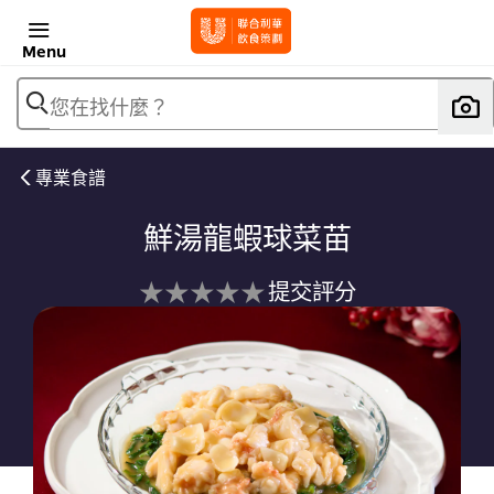
Menu
您在找什麼？
專業食譜
鮮湯龍蝦球菜苗
没
提交評分
有
为
这
个
recipe
提