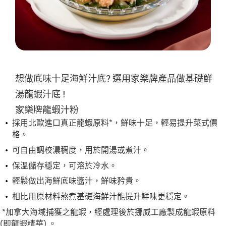
交
评
级
想做底味十足海鮮汁底? 選用家樂牌產品做基礎鮮
湯龍蝦汁底 !
家樂牌龍蝦汁粉
採用北歐進口真正龍蝦原料*，鮮味十足，輕易提升菜式價
格。
可自由調校濃稠度，用於開湯或煮汁。
保溫儲存穩定，可溶於冷水。
輕鬆做出海鮮底味醬汁，鮮味矜貴。
相比用原材料熬煮基礎海鮮汁能提升鮮味更穩定。
*加拿大海域捕獲之龍蝦，經處理後於挪威工廠製成龍蝦原料
(即龍蝦精華) 。