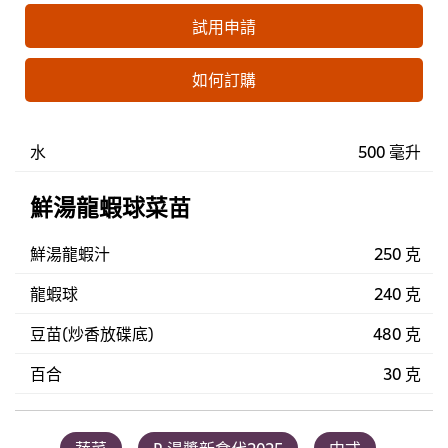
試用申請
如何訂購
水
500 毫升
鮮湯龍蝦球菜苗
鮮湯龍蝦汁
250 克
龍蝦球
240 克
豆苗(炒香放碟底)
480 克
百合
30 克
蔬菜
R.湯醬新食代2025
中式