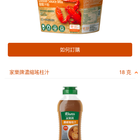
如何訂購
家樂牌濃縮瑤柱汁
18 克