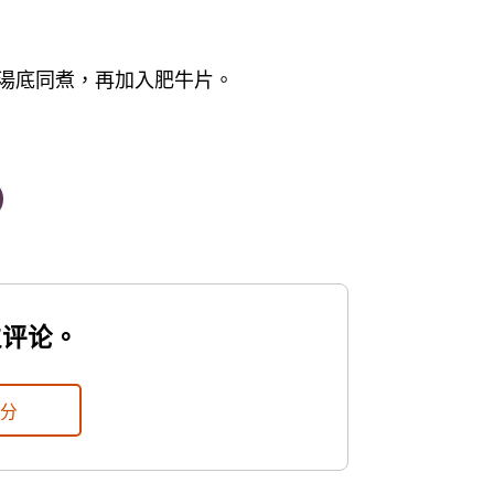
湯底同煮，再加入肥牛片。
位评论。
評分