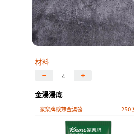
材料
−
+
金湯湯底
家樂牌酸辣金湯醬
250