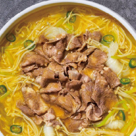
这
个
recipe
提
交
评
级