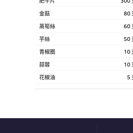
肥牛片
300
金菇
80
萵筍絲
60
芋絲
50
青椒圈
10
蒜蓉
10
花椒油
5