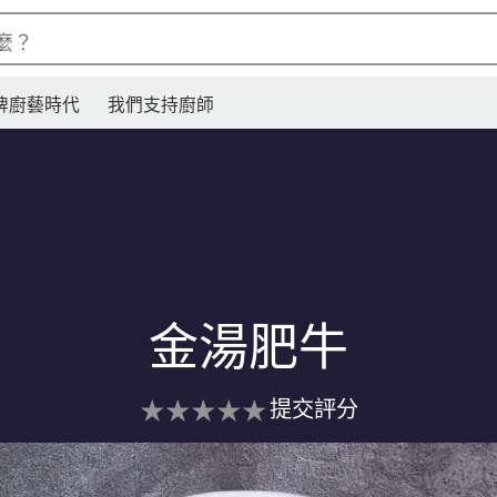
麼？
牌廚藝時代
我們支持廚師
金湯肥牛
没
提交評分
有
为