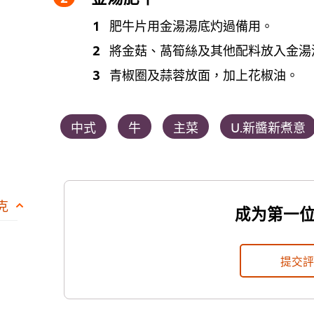
肥牛片用金湯湯底灼過備用。
將金菇、萵筍絲及其他配料放入金湯
青椒圈及蒜蓉放面，加上花椒油。
中式
牛
主菜
U.新醬新煮意
 克
成为第一
提交