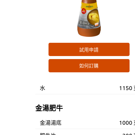
試用申請
如何訂購
水
1150
金湯肥牛
金湯湯底
1000