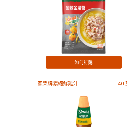
如何訂購
家樂牌濃縮鮮雞汁
40