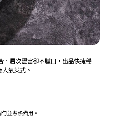
合，層次豐富卻不膩口，出品快捷穩
廳人氣菜式。
調勻並煮熱備用。