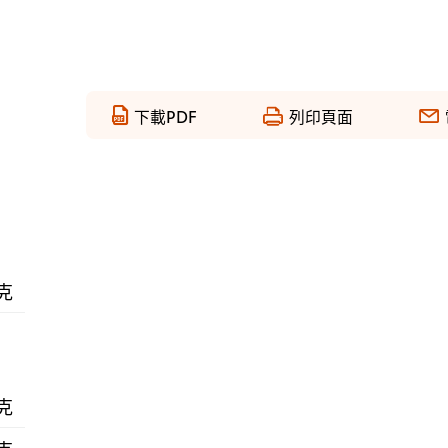
下載PDF
列印頁面
 克
 克