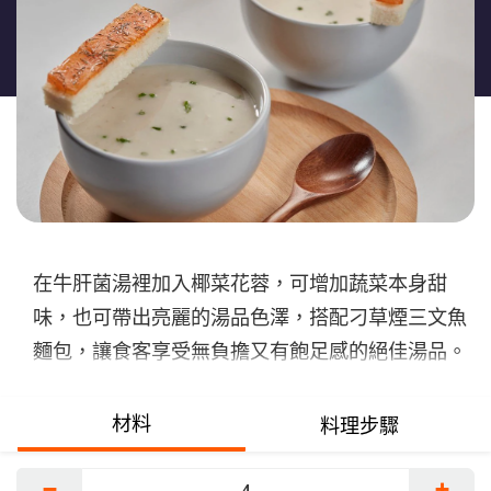
这
个
recipe
提
交
评
级
在牛肝菌湯裡加入椰菜花蓉，可增加蔬菜本身甜
味，也可帶出亮麗的湯品色澤，搭配刁草煙三文魚
麵包，讓食客享受無負擔又有飽足感的絕佳湯品。
材料
料理步驟
−
+