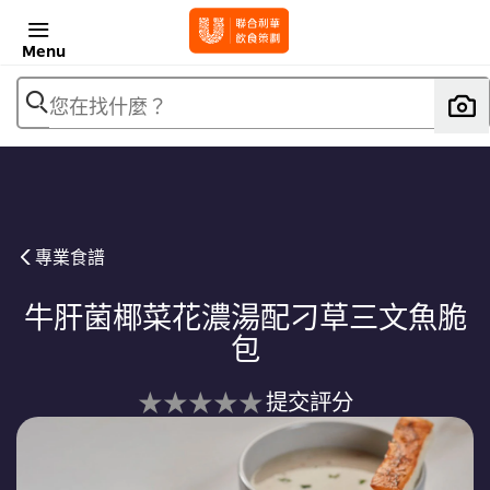
Menu
您在找什麼？
專業食譜
牛肝菌椰菜花濃湯配刁草三文魚脆
包
没
提交評分
有
为