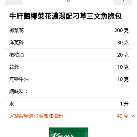
牛肝菌椰菜花濃湯配刁草三文魚脆包
椰菜花
200 克
洋蔥碎
30 克
橄欖油
20 克
蒜蓉
10 克
無鹽牛油
10 克
調味料：
水
1 升
家樂牌精選忌廉風味湯粉
40 克