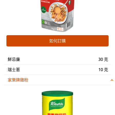
如何訂購
鮮忌廉
30 克
瑞士蔥
10 克
家樂牌雞粉