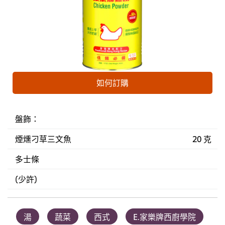
如何訂購
盤飾：
煙燻刁草三文魚
20 克
多士條
(少許)
湯
蔬菜
西式
E.家樂牌西廚學院