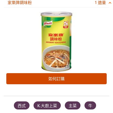
家樂牌調味粉
1 適量
如何訂購
西式
K.大廚上菜
主菜
牛