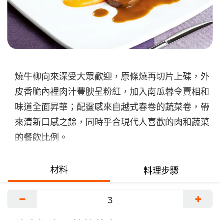
交
评
级
燒牛柳向來深受大眾歡迎，原條燒再切片上碟，外
皮香脆內裡肉汁豐腴呈粉紅，加入南瓜蓉令賣相和
味道全面昇華；配靈感來自越式春卷的蔬菜卷，帶
來清新口感之餘，同時乎合現代人喜歡的肉和蔬菜
的餐飲比例。
材料
料理步驟
−
+