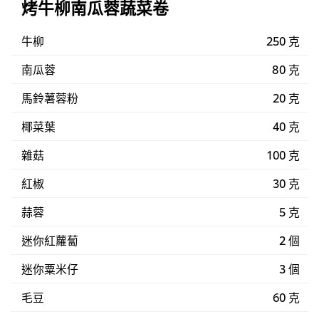
烤牛柳南瓜蓉蔬菜卷
牛柳
250 克
南瓜蓉
80 克
馬鈴薯蓉粉
20 克
椰菜葉
40 克
雜菇
100 克
紅椒
30 克
蒜蓉
5 克
迷你紅蘿蔔
2 個
迷你粟米仔
3 個
毛豆
60 克