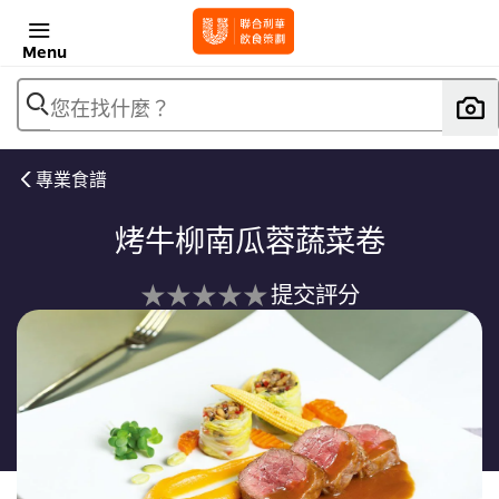
Menu
您在找什麼？
專業食譜
烤牛柳南瓜蓉蔬菜卷
没
提交評分
有
为
这
个
recipe
提